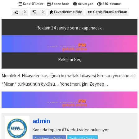
Kanal7Filmler
3 sene önce
Yorum yaz
240 izlenme
0
0
Favorilerime Ekle
Geniş Ekran
Dar Ekran
Reklam
13
saniye sonra kapanacak.
Reklamı Geç
Memleket Hikayeleri kuşağının bu haftaki hikayesi Giresun yöresine ait
“Mican“ türküsünün öyküsü… Yönetmenliğini Zeynep …
admin
Kanalda toplam 874 adet video bulunuyor.
Facebookta Paylaş
Twitterda Paylaş