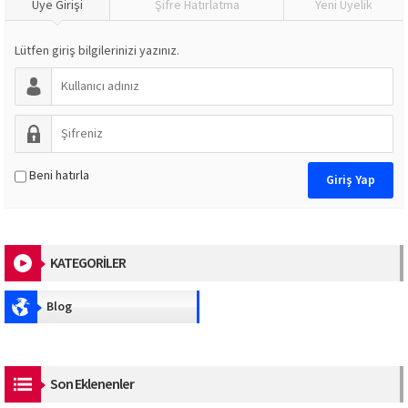
Üye Girişi
Şifre Hatırlatma
Yeni Üyelik
Lütfen giriş bilgilerinizi yazınız.
Beni hatırla
KATEGORİLER
Blog
Son Eklenenler