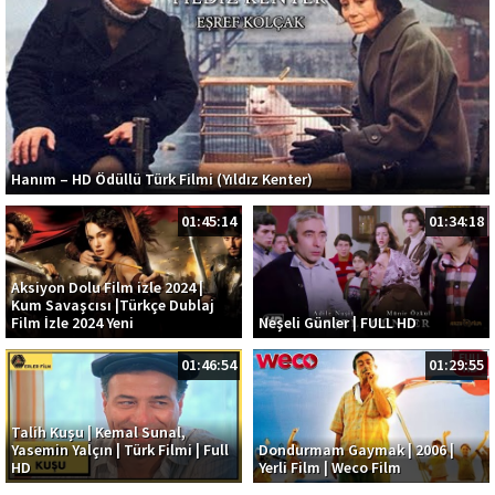
Hanım – HD Ödüllü Türk Filmi (Yıldız Kenter)
01:45:14
01:34:18
Aksiyon Dolu Film izle 2024 |
Kum Savaşcısı |Türkçe Dublaj
Film İzle 2024 Yeni
Neşeli Günler | FULL HD
01:46:54
01:29:55
Talih Kuşu | Kemal Sunal,
Yasemin Yalçın | Türk Filmi | Full
Dondurmam Gaymak | 2006 |
HD
Yerli Film | Weco Film