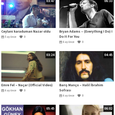
03:47
06:33
Ceylani karaduman Nazar oldu
Bryan Adams – (Everything I Do) I
Do It For You
5 ay önce
0
6 ay önce
0
03:24
04:45
Emre Fel – Naçar (Official Video)
Barış Manço – Halil İbrahim
Sofrası
6 ay önce
0
6 ay önce
0
05:45
06:02