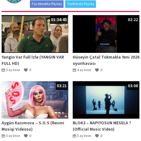
Facebookta Paylaş
Twitterda Paylaş
01:34:45
02:22
Yangin Var Full İzle (YANGIN VAR
Hüseyin Çatal Tokmakla Yeni 2026
FULL HD)
oyunhavası
3 ay önce
0
4 ay önce
0
03:21
03:08
Aygün Kazımova – S.O.S (Rəsmi
BLOK3 – NAPIYOSUN MESELA ?
Musiqi Videosu)
(Official Music Video)
5 ay önce
0
5 ay önce
0