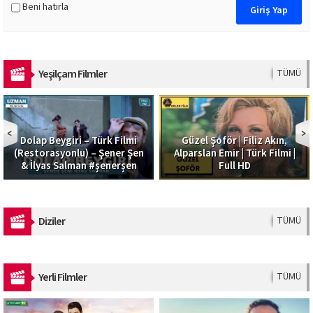
Beni hatırla
Yeşilçam Filmler
TÜMÜ
Dolap Beygiri – Türk Filmi
Güzel Şoför | Filiz Akın,
(Restorasyonlu) – Şener Şen
Alparslan Emir | Türk Filmi |
& İlyas Salman #şenerşen
Full HD
Diziler
TÜMÜ
Yerli Filmler
TÜMÜ