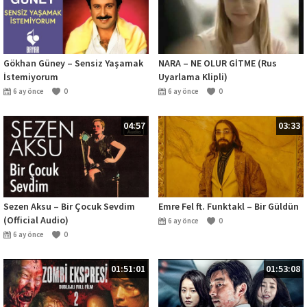
Gökhan Güney – Sensiz Yaşamak
NARA – NE OLUR GİTME (Rus
İstemiyorum
Uyarlama Klipli)
6 ay önce
0
6 ay önce
0
04:57
03:33
Sezen Aksu – Bir Çocuk Sevdim
Emre Fel ft. Funktakl – Bir Güldün
(Official Audio)
6 ay önce
0
6 ay önce
0
01:51:01
01:53:08