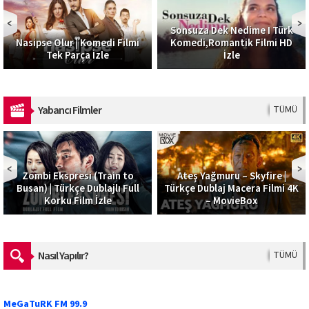
Sonsuza Dek Nedime I Türk
Nasipse Olur | Komedi Filmi
Komedi,Romantik Filmi HD
Tek Parça İzle
İzle
Yabancı Filmler
TÜMÜ
Zombi Ekspresi (Train to
Ateş Yağmuru – Skyfire |
Busan) | Türkçe Dublajlı Full
Türkçe Dublaj Macera Filmi 4K
Korku Film İzle
– MovieBox
Nasıl Yapılır?
TÜMÜ
MeGaTuRK FM 99.9