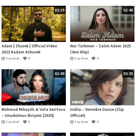
03:19
02:48
Adam | Zhurek | Official Video
Nur Türkmen – Zalim Adam 2025
2023 #adam #zhurek
(Yeni Klip)
5 ay önce
0
5 ay önce
0
02:49
03:35
Mahmud Mikayıllı & Vefa Serifova
Indila – Dernière Danse (Clip
– Unudulmus Biriyem |2025|
Officiel)
Remix
5 ay önce
0
5 ay önce
0