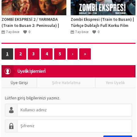
ZOMBİ EKSPRESİ 2 / YARIMADA
Zombi Ekspresi (Train to Busan) |
(Train to Busan 2: Peninsula) |
Türkçe Dublajlı Full Korku Film
Türkçe Dublajlı Full Korku Film
İzle
7 ay önce
0
7 ay önce
0
İzle
1
2
3
4
5
›
»
Üyeli̇k İşlemleri̇
Üye Girişi
Şifre Hatırlatma
Yeni Üyelik
Lütfen giriş bilgilerinizi yazınız.