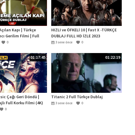
çılan Kapı | Türkçe
HIZLI ve ÖFKELİ 10 | Fast X -TÜRKÇE
ı Gerilim Filmi | Full
DUBLAJ FULL HD İZLE 2023
0
3 sene önce
0
01:17:45
01:22:19
sic Çağı Geri Döndü |
Titanic 2 Full Türkçe Dublaj
lı Full Korku Filmi (4K)
3 sene önce
0
0