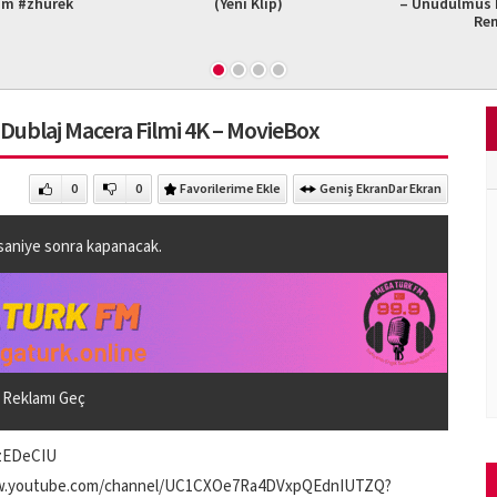
am #zhurek
(Yeni Klip)
– Unudulmus B
Re
 Dublaj Macera Filmi 4K – MovieBox
0
0
Favorilerime Ekle
Geniş Ekran
Dar Ekran
saniye sonra kapanacak.
Reklamı Geç
gzEDeCIU
/www.youtube.com/channel/UC1CXOe7Ra4DVxpQEdnIUTZQ?