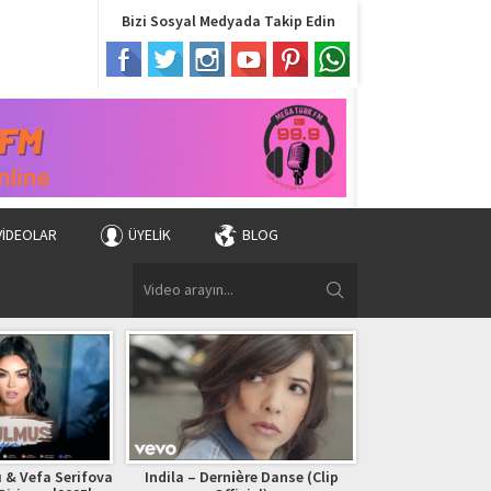
Bizi Sosyal Medyada Takip Edin
VIDEOLAR
ÜYELIK
BLOG
 & Vefa Serifova
Indila – Dernière Danse (Clip
Bryan Adams – (Ev