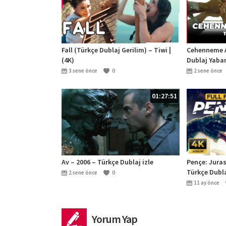
Fall (Türkçe Dublaj Gerilim) – Tiwi |
Cehenneme A
(4K)
Dublaj Yabanc
Film İzle
3 sene önce
0
2 sene önce
01:27:51
Av – 2006 – Türkçe Dublaj izle
Pençe: Juras
Türkçe Dublaj
2 sene önce
0
11 ay önce
Yorum Yap