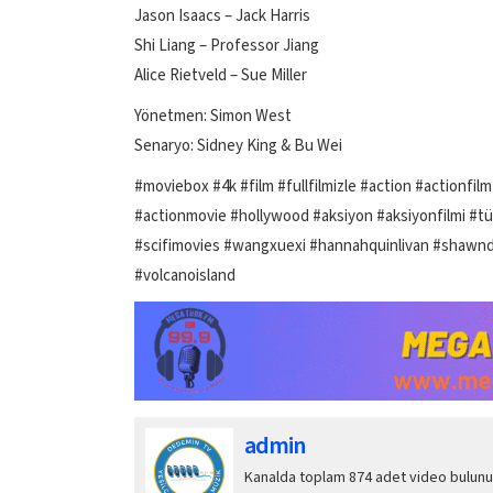
Jason Isaacs – Jack Harris
Shi Liang – Professor Jiang
Alice Rietveld – Sue Miller
Yönetmen: Simon West
Senaryo: Sidney King & Bu Wei
#moviebox #4k #film #fullfilmizle #action #actionfil
#actionmovie #hollywood #aksiyon #aksiyonfilmi #tür
#scifimovies #wangxuexi #hannahquinlivan #shawndou
#volcanoisland
admin
Kanalda toplam 874 adet video bulunu