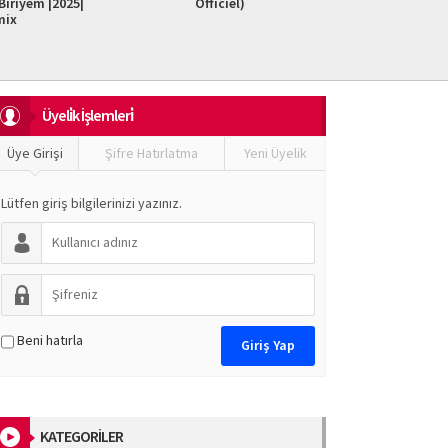
iriyem |2025|
Officiel)
Do It F
mix
Üyeli̇k İşlemleri̇
Üye Girişi
Şifre Hatırlatma
Yeni Üyelik
Lütfen giriş bilgilerinizi yazınız.
Beni hatırla
KATEGORİLER