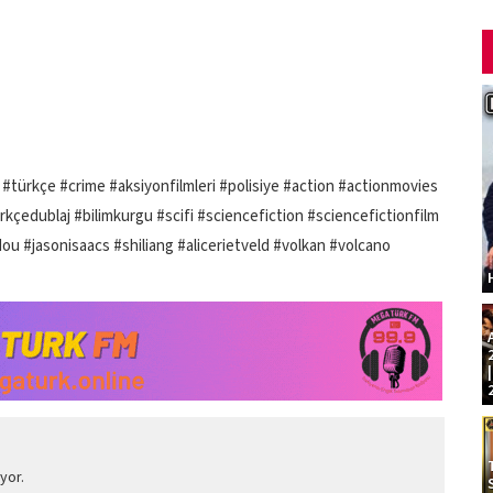
m #türkçe #crime #aksiyonfilmleri #polisiye #action #actionmovies
kçedublaj #bilimkurgu #scifi #sciencefiction #sciencefictionfilm
 #jasonisaacs #shiliang #alicerietveld #volkan #volcano
yor.