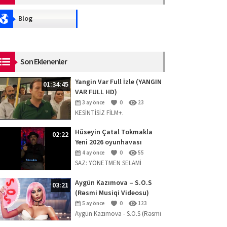
Blog
Son Eklenenler
Yangin Var Full İzle (YANGIN
01:34:45
VAR FULL HD)
3 ay önce
0
23
KESİNTİSİZ FİLM+.
Hüseyin Çatal Tokmakla
02:22
Yeni 2026 oyunhavası
4 ay önce
0
55
SAZ: YÖNETMEN SELAMİ
ERPOLAT
Aygün Kazımova – S.O.S
03:21
(Rəsmi Musiqi Videosu)
5 ay önce
0
123
Aygün Kazımova - S.O.S (Rəsmi
Musiqi Videosu) Mahnını