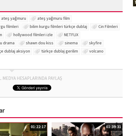
ateş yağmuru
ateş yağmuru film
rgu filmleri
bilim kurgu filmleri türkçe dublaj
Cin Filmleri
lm
hollywood filmleri izle
NETFLIX
u drama
shawn dou kiss
sinema
skyfire
çe dublaj aksiyon
türkçe dublaj gerilim
volcano
L MEDYA HESAPLARINDA PAYLAŞ
ar
01:22:17
01:39:31