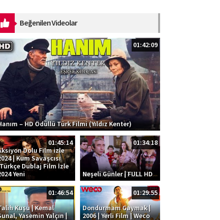
dinləmək üçün platformalar:
https://ak.lnk.to/SOS Musiqi:
Beğenilen Videolar
Kazım Can ...
01:42:09
Hanım – HD Ödüllü Türk Filmi (Yıldız Kenter)
01:45:14
01:34:18
Aksiyon Dolu Film izle
2024 | Kum Savaşcısı
|Türkçe Dublaj Film İzle
2024 Yeni
Neşeli Günler | FULL HD
01:46:54
01:29:55
Talih Kuşu | Kemal
Dondurmam Gaymak |
Sunal, Yasemin Yalçın |
2006 | Yerli Film | Weco