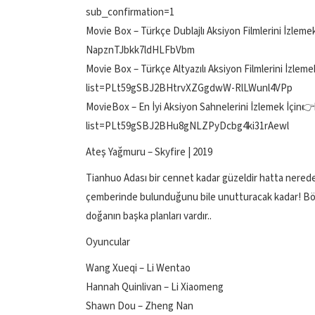
sub_confirmation=1
Movie Box – Türkçe Dublajlı Aksiyon Filmlerini İzl
NapznTJbkk7ldHLFbVbm
Movie Box – Türkçe Altyazılı Aksiyon Filmlerini İzle
list=PLt59gSBJ2BHtrvXZGgdwW-RlLWunl4VPp
MovieBox – En İyi Aksiyon Sahnelerini İzlemek İçin
list=PLt59gSBJ2BHu8gNLZPyDcbg4ki31rAewl
Ateş Yağmuru – Skyfire | 2019
Tianhuo Adası bir cennet kadar güzeldir hatta neredey
çemberinde bulunduğunu bile unutturacak kadar! Bö
doğanın başka planları vardır..
Oyuncular
Wang Xueqi – Li Wentao
Hannah Quinlivan – Li Xiaomeng
Shawn Dou – Zheng Nan