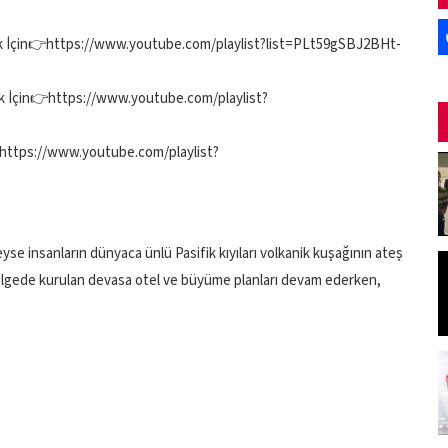
emek İçin👉https://www.youtube.com/playlist?list=PLt59gSBJ2BHt-
mek İçin👉https://www.youtube.com/playlist?
👉https://www.youtube.com/playlist?
se insanların dünyaca ünlü Pasifik kıyıları volkanik kuşağının ateş
lgede kurulan devasa otel ve büyüme planları devam ederken,