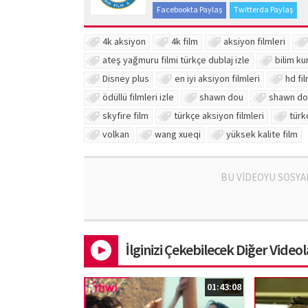
Facebookta Paylaş
Twitterda Paylaş
4k aksiyon
4k film
aksiyon filmleri
ateş yağmuru filmi türkçe dublaj izle
bilim ku
Disney plus
en iyi aksiyon filmleri
hd fi
ödüllü filmleri izle
shawn dou
shawn do
skyfire film
türkçe aksiyon filmleri
türk
volkan
wang xueqi
yüksek kalite film
BU VİDEOYU SOSYA
İlginizi Çekebilecek Diğer Videol
01:43:08