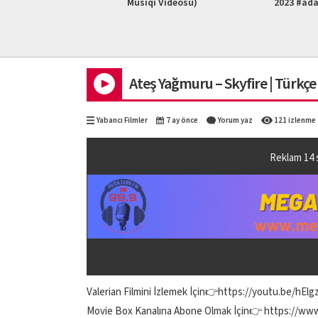
L HD)
Musiqi Videosu)
2023 #ad
Ateş Yağmuru – Skyfire | Türkçe
Yabancı Filmler
7 ay önce
Yorum yaz
121 izlenme
Reklam
13
Valerian Filmini İzlemek İçin👉https://youtu.be/hEl
Movie Box Kanalına Abone Olmak İçin👉 https:/