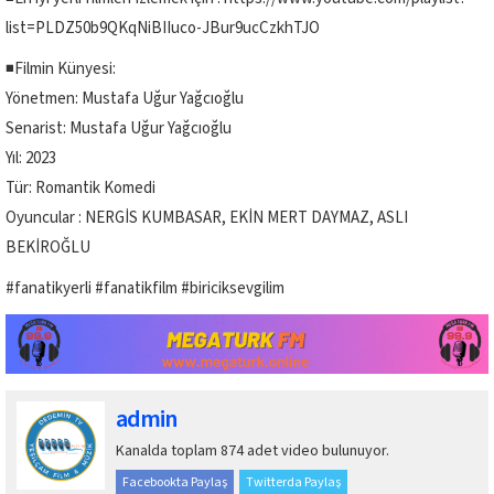
list=PLDZ50b9QKqNiBIIuco-JBur9ucCzkhTJO
◾Filmin Künyesi:
Yönetmen: Mustafa Uğur Yağcıoğlu
Senarist: Mustafa Uğur Yağcıoğlu
Yıl: 2023
Tür: Romantik Komedi
Oyuncular : NERGİS KUMBASAR, EKİN MERT DAYMAZ, ASLI
BEKİROĞLU
#fanatikyerli #fanatikfilm #biriciksevgilim
admin
Kanalda toplam 874 adet video bulunuyor.
Facebookta Paylaş
Twitterda Paylaş