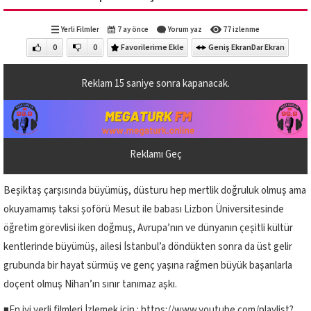
Yerli Filmler
7 ay önce
Yorum yaz
77 izlenme
0
0
Favorilerime Ekle
Geniş Ekran
Dar Ekran
Reklam
14
saniye sonra kapanacak.
Reklamı Geç
Beşiktaş çarşısında büyümüş, düsturu hep mertlik doğruluk olmuş ama
okuyamamış taksi şoförü Mesut ile babası Lizbon Üniversitesinde
öğretim görevlisi iken doğmuş, Avrupa’nın ve dünyanın çeşitli kültür
kentlerinde büyümüş, ailesi İstanbul’a döndükten sonra da üst gelir
grubunda bir hayat sürmüş ve genç yaşına rağmen büyük başarılarla
doçent olmuş Nihan’ın sınır tanımaz aşkı.
◾En iyi yerli filmleri İzlemek için : https://www.youtube.com/playlist?