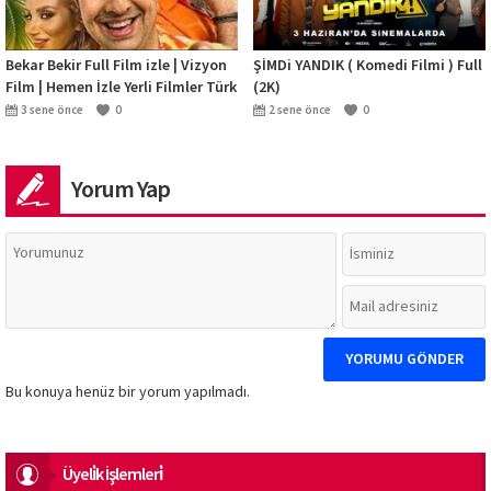
Bekar Bekir Full Film izle | Vizyon
ŞİMDi YANDIK ( Komedi Filmi ) Full
Film | Hemen İzle Yerli Filmler Türk
(2K)
Komedi Filmleri
3 sene önce
0
2 sene önce
0
Yorum Yap
Bu konuya henüz bir yorum yapılmadı.
Üyeli̇k İşlemleri̇