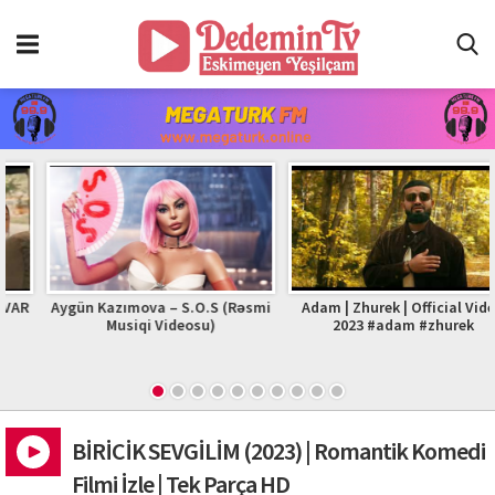
Aygün Kazımova – S.O.S (Rəsmi
Adam | Zhurek | Official Video
Musiqi Videosu)
2023 #adam #zhurek
BİRİCİK SEVGİLİM (2023) | Romantik Komedi
Filmi İzle | Tek Parça HD