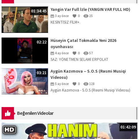
Yangin Var Full İzle (YANGIN VAR FULL HD)
01:34:45
3 ay önce
0
25
KESİNTİSİZ FİLM+.
Hüseyin Çatal Tokmakla Yeni 2026
02:22
oyunhavası
4 ay önce
0
57
SAZ: YÖNETMEN SELAMİ ERPOLAT
Aygün Kazımova – S.O.S (Rəsmi Musiqi
03:21
Videosu)
5 ay önce
0
128
Aygün Kazımova - S.O.S (Rəsmi Musiqi Videosu)
Mahnını dinləmək üçün platformalar:
https://ak.lnk.to/SOS Musiqi: Kazım Can ...
Beğenilen Videolar
01:42:09