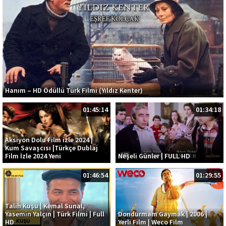
Hanım – HD Ödüllü Türk Filmi (Yıldız Kenter)
01:45:14
01:34:18
Aksiyon Dolu Film izle 2024 |
Kum Savaşcısı |Türkçe Dublaj
Film İzle 2024 Yeni
Neşeli Günler | FULL HD
01:46:54
01:29:55
Talih Kuşu | Kemal Sunal,
Yasemin Yalçın | Türk Filmi | Full
Dondurmam Gaymak | 2006 |
HD
Yerli Film | Weco Film