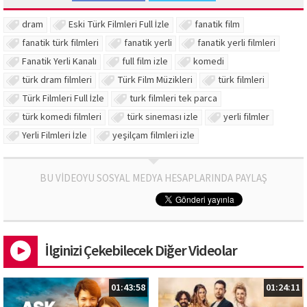
dram
Eski Türk Filmleri Full İzle
fanatik film
fanatik türk filmleri
fanatik yerli
fanatik yerli filmleri
Fanatik Yerli Kanalı
full film izle
komedi
türk dram filmleri
Türk Film Müzikleri
türk filmleri
Türk Filmleri Full İzle
turk filmleri tek parca
türk komedi filmleri
türk sineması izle
yerli filmler
Yerli Filmleri İzle
yeşilçam filmleri izle
BU VİDEOYU SOSYAL MEDYA HESAPLARINDA PAYLAŞ
İlginizi Çekebilecek Diğer Videolar
01:43:58
01:24:11