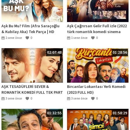
Aşk Bu Mu? Film (Afra Saraçoğlu
Aşk Çağrırsan Gelir Full izle (2022
& Kubilay Aka) Tek Parça | HD
türk romantik komedi sinema
dizisi)
2 sene önce
0
1 sene önce
0
02:07:48
01:28:56
AŞK TESADÜFLERİ SEVER &
Bircanlar Lokantası Yerli Komedi
ROMANTİK KOMEDİ FULL TEK PART
(2023 FULL HD)
FİLM İZLE ( DİZİ FİLM İZLEMECE )
3 sene önce
0
3 sene önce
0
01:32:55
01:58:29