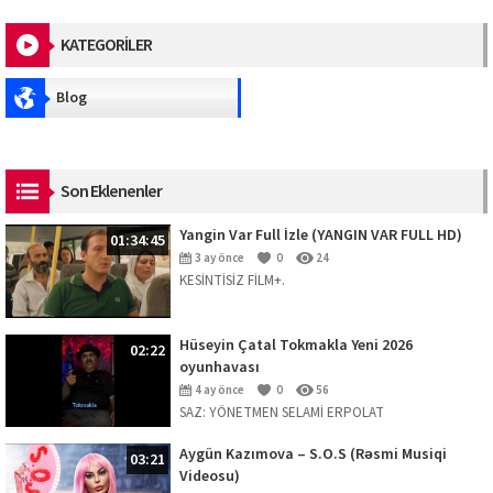
KATEGORİLER
Blog
Son Eklenenler
Yangin Var Full İzle (YANGIN VAR FULL HD)
01:34:45
3 ay önce
0
24
KESİNTİSİZ FİLM+.
Hüseyin Çatal Tokmakla Yeni 2026
02:22
oyunhavası
4 ay önce
0
56
SAZ: YÖNETMEN SELAMİ ERPOLAT
Aygün Kazımova – S.O.S (Rəsmi Musiqi
03:21
Videosu)