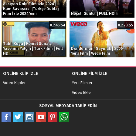
Aksiyon Dolu Film izle 2024 |
Kum Savaşcısı |Türkçe Dublaj
Film İzle 2024 Yeni
Neşeli Günler | FULL HD
01:46:54
01:29:55
Talih Kuşu | Kemal Sunal,
Yasemin Yalçın | Türk Filmi | Full
Dondurmam Gaymak | 2006 |
HD
Yerli Film | Weco Film
ONLİNE KLİP İZLE
ONLİNE FİLM İZLE
Video Klipler
Yerli Filmler
Video Ekle
SOSYAL MEDYADA TAKİP EDİN