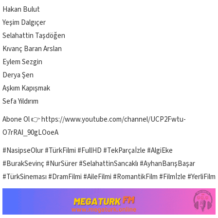
Hakan Bulut
Yeşim Dalgıçer
Selahattin Taşdöğen
Kıvanç Baran Arslan
Eylem Sezgin
Derya Şen
Aşkım Kapışmak
Sefa Yıldırım
Abone Ol 👉 https://www.youtube.com/channel/UCP2Fwtu-
O7rRAI_90gLOoeA
#NasipseOlur #TürkFilmi #FullHD #TekParçaİzle #AlgiEke
#BurakSevinç #NurSürer #SelahattinSancaklı #AyhanBarışBaşar
#TürkSineması #DramFilmi #AileFilmi #RomantikFilm #Filmİzle #YerliFilm