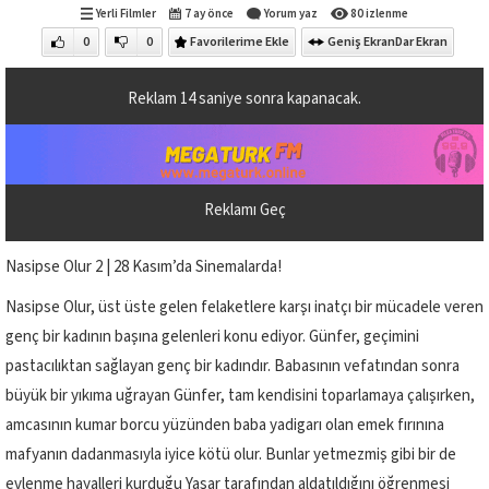
Yerli Filmler
7 ay önce
Yorum yaz
80 izlenme
0
0
Favorilerime Ekle
Geniş Ekran
Dar Ekran
Reklam
13
saniye sonra kapanacak.
Reklamı Geç
Nasipse Olur 2 | 28 Kasım’da Sinemalarda!
Nasipse Olur, üst üste gelen felaketlere karşı inatçı bir mücadele veren
genç bir kadının başına gelenleri konu ediyor. Günfer, geçimini
pastacılıktan sağlayan genç bir kadındır. Babasının vefatından sonra
büyük bir yıkıma uğrayan Günfer, tam kendisini toparlamaya çalışırken,
amcasının kumar borcu yüzünden baba yadigarı olan emek fırınına
mafyanın dadanmasıyla iyice kötü olur. Bunlar yetmezmiş gibi bir de
evlenme hayalleri kurduğu Yaşar tarafından aldatıldığını öğrenmesi