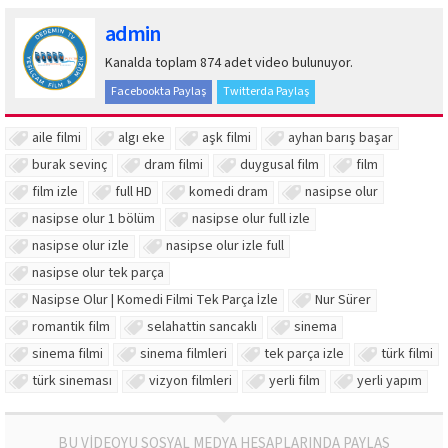
admin
Kanalda toplam 874 adet video bulunuyor.
Facebookta Paylaş
Twitterda Paylaş
aile filmi
algı eke
aşk filmi
ayhan barış başar
burak sevinç
dram filmi
duygusal film
film
film izle
full HD
komedi dram
nasipse olur
nasipse olur 1 bölüm
nasipse olur full izle
nasipse olur izle
nasipse olur izle full
nasipse olur tek parça
Nasipse Olur | Komedi Filmi Tek Parça İzle
Nur Sürer
romantik film
selahattin sancaklı
sinema
sinema filmi
sinema filmleri
tek parça izle
türk filmi
türk sineması
vizyon filmleri
yerli film
yerli yapım
BU VİDEOYU SOSYAL MEDYA HESAPLARINDA PAYLAŞ