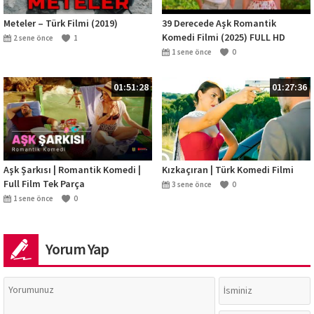
Meteler – Türk Filmi (2019)
39 Derecede Aşk Romantik
Komedi Filmi (2025) FULL HD
2 sene önce
1
#komedifilmdünyası#39derece
1 sene önce
0
#keşfet
01:51:28
01:27:36
Aşk Şarkısı | Romantik Komedi |
Kızkaçıran | Türk Komedi Filmi
Full Film Tek Parça
3 sene önce
0
1 sene önce
0
Yorum Yap