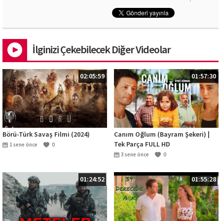
İlginizi Çekebilecek Diğer Videolar
02:05:59
01:57:30
Börü-Türk Savaş Filmi (2024)
Canım Oğlum (Bayram Şekeri) |
Tek Parça FULL HD
1 sene önce
0
3 sene önce
0
01:24:52
01:55:28