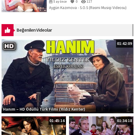
5 ay önce
0
127
Aygün Kazımova - S.O.S (Rəsmi Musiqi Videosu)
Mahnını dinləmək üçün platformalar:
https://ak.lnk.to/SOS Musiqi: Kazım Can ...
Beğenilen Videolar
01:42:09
Hanım – HD Ödüllü Türk Filmi (Yıldız Kenter)
01:45:14
01:34:18