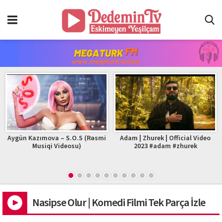
Aygün Kazımova – S.O.S (Rəsmi
Adam | Zhurek | Official Video
Musiqi Videosu)
2023 #adam #zhurek
Nasipse Olur | Komedi Filmi Tek Parça İzle