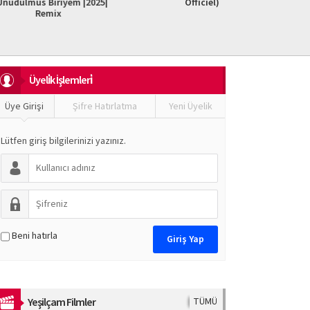
iriyem |2025|
Officiel)
Do It F
mix
Üyeli̇k İşlemleri̇
Üye Girişi
Şifre Hatırlatma
Yeni Üyelik
Lütfen giriş bilgilerinizi yazınız.
Beni hatırla
Yeşilçam Filmler
TÜMÜ