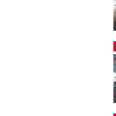
Yangin Var Full İzle (YANGIN VAR FULL HD)
ZOMBİ EKSPRESİ 2 / YARIMADA (Train to Busan 2:
Peninsula) | Türkçe Dublajlı Full Korku Film İzle