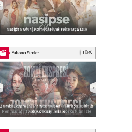
Sonsuza Dek N
Nasipse Olur | Komedi Filmi Tek Parça İzle
Yabancı Filmler
TÜMÜ
Zombi Ekspresi (Train to Busan) | Türkçe Dublajlı
Ateş Yağmuru –
Full Korku Film İzle
F