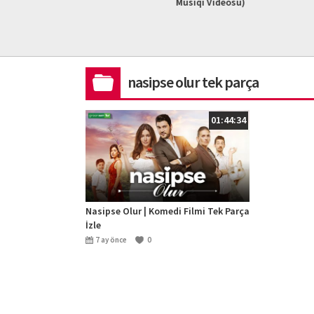
L HD)
Musiqi Videosu)
2023 #ad
nasipse olur tek parça
01:44:34
Nasipse Olur | Komedi Filmi Tek Parça
İzle
7 ay önce
0