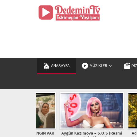
ANASAYFA
MÜZİKLER
Dİ
 İzle (YANGIN VAR
Aygün Kazımova – S.O.S (Rəsmi
Adam | Zhurek 