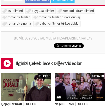
aşk filmleri
duygusal filmler
romantik dram filmleri
romantik filmler
romantik filmler türkçe dublaj
romantik sinema
yabancı filmler türkçe dublaj
BU VİDEOYU SOSYAL MEDYA HESAPLARINDA PAYLAŞ
İlginizi Çekebilecek Diğer Videolar
01:19:10
01:34:18
Çöpçüler Kralı | FULL HD
Neşeli Günler | FULL HD