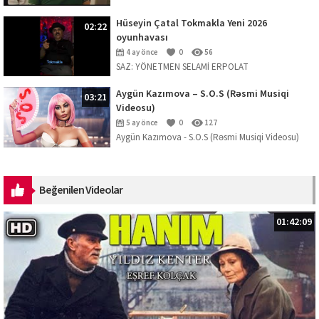
Hüseyin Çatal Tokmakla Yeni 2026
02:22
oyunhavası
4 ay önce
0
56
SAZ: YÖNETMEN SELAMİ ERPOLAT
Aygün Kazımova – S.O.S (Rəsmi Musiqi
03:21
Videosu)
5 ay önce
0
127
Aygün Kazımova - S.O.S (Rəsmi Musiqi Videosu)
Mahnını dinləmək üçün platformalar:
https://ak.lnk.to/SOS Musiqi: Kazım Can ...
Beğenilen Videolar
01:42:09