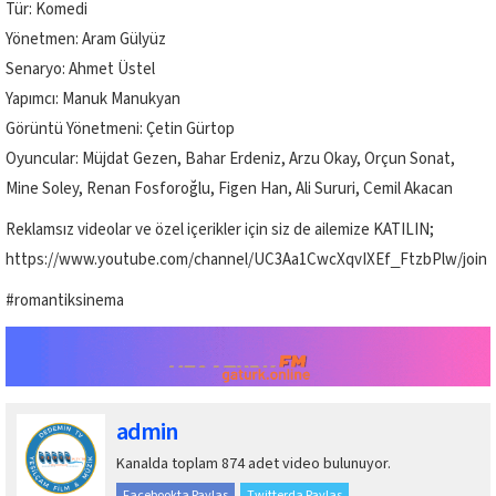
Tür: Komedi
Yönetmen: Aram Gülyüz
Senaryo: Ahmet Üstel
Yapımcı: Manuk Manukyan
Görüntü Yönetmeni: Çetin Gürtop
Oyuncular: Müjdat Gezen, Bahar Erdeniz, Arzu Okay, Orçun Sonat,
Mine Soley, Renan Fosforoğlu, Figen Han, Ali Sururi, Cemil Akacan
Reklamsız videolar ve özel içerikler için siz de ailemize KATILIN;
https://www.youtube.com/channel/UC3Aa1CwcXqvIXEf_FtzbPlw/join
#romantiksinema
admin
Kanalda toplam 874 adet video bulunuyor.
Facebookta Paylaş
Twitterda Paylaş