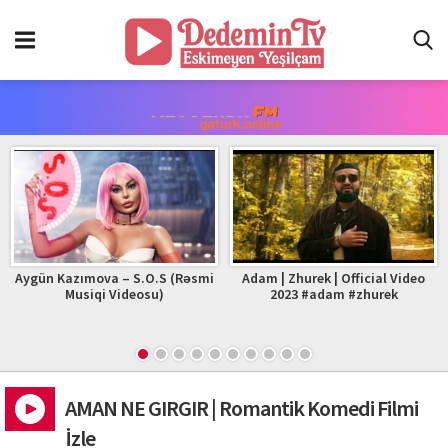
Aygün Kazımova – S.O.S (Rəsmi
Adam | Zhurek | Official Video
Musiqi Videosu)
2023 #adam #zhurek
AMAN NE GIRGIR | Romantik Komedi Filmi
İzle