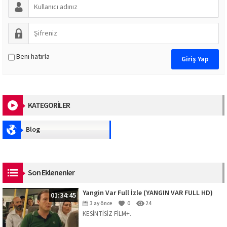
Beni hatırla
KATEGORİLER
Blog
Son Eklenenler
Yangin Var Full İzle (YANGIN VAR FULL HD)
01:34:45
3 ay önce
0
24
KESİNTİSİZ FİLM+.