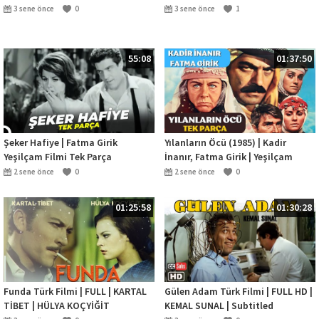
3 sene önce
0
3 sene önce
1
55:08
01:37:50
Şeker Hafiye | Fatma Girik
Yılanların Öcü (1985) | Kadir
Yeşilçam Filmi Tek Parça
İnanır, Fatma Girik | Yeşilçam
Filmleri
2 sene önce
0
2 sene önce
0
01:25:58
01:30:28
Funda Türk Filmi | FULL | KARTAL
Gülen Adam Türk Filmi | FULL HD |
TİBET | HÜLYA KOÇYİĞİT
KEMAL SUNAL | Subtitled