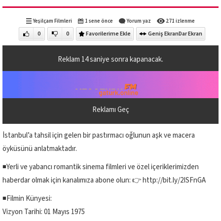
Yeşilçam Filmleri
1 sene önce
Yorum yaz
271 izlenme
0
0
Favorilerime Ekle
Geniş Ekran
Dar Ekran
Reklam
13
saniye sonra kapanacak.
Reklamı Geç
İstanbul’a tahsil için gelen bir pastırmacı oğlunun aşk ve macera
öyküsünü anlatmaktadır.
◾Yerli ve yabancı romantik sinema filmleri ve özel içeriklerimizden
haberdar olmak için kanalımıza abone olun: 👉 http://bit.ly/2ISFnGA
◾Filmin Künyesi:
Vizyon Tarihi: 01 Mayıs 1975