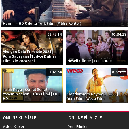
Hanım – HD Ödüllü Türk Filmi (Yıldız Kenter)
01:45:14
01:34:18
Aksiyon Dolu Film izle 2024 |
Kum Savaşcısı |Türkçe Dublaj
Film İzle 2024 Yeni
Neşeli Günler | FULL HD
01:46:54
01:29:55
Talih Kuşu | Kemal Sunal,
Yasemin Yalçın | Türk Filmi | Full
Dondurmam Gaymak | 2006 |
HD
Yerli Film | Weco Film
ONLİNE KLİP İZLE
ONLİNE FİLM İZLE
Video Klipler
Yerli Filmler