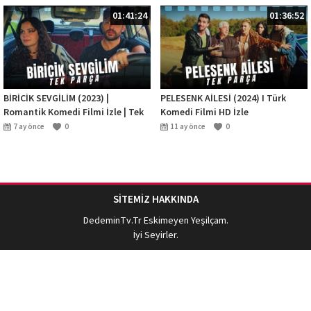
01:41:24
01:36:52
BİRİCİK SEVGİLİM (2023) |
PELESENK AİLESİ (2024) I Türk
Romantik Komedi Filmi İzle | Tek
Komedi Filmi HD İzle
Parça HD
7 ay önce
0
11 ay önce
0
SİTEMİZ HAKKINDA
DedeminTv.Tr
Eskimeyen Yeşilçam.
İyi Seyirler.