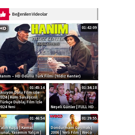
dinləmək üçün platformalar:
https://ak.lnk.to/SOS Musiqi:
Beğenilen Videolar
Kazım Can ...
01:42:09
Hanım – HD Ödüllü Türk Filmi (Yıldız Kenter)
01:45:14
01:34:18
Aksiyon Dolu Film izle
2024 | Kum Savaşcısı
|Türkçe Dublaj Film İzle
2024 Yeni
Neşeli Günler | FULL HD
01:46:54
01:29:55
Talih Kuşu | Kemal
Dondurmam Gaymak |
Sunal, Yasemin Yalçın |
2006 | Yerli Film | Weco