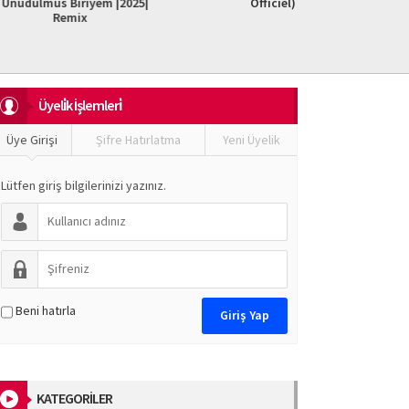
iriyem |2025|
Officiel)
Do It F
mix
Üyeli̇k İşlemleri̇
Üye Girişi
Şifre Hatırlatma
Yeni Üyelik
Lütfen giriş bilgilerinizi yazınız.
Beni hatırla
KATEGORİLER