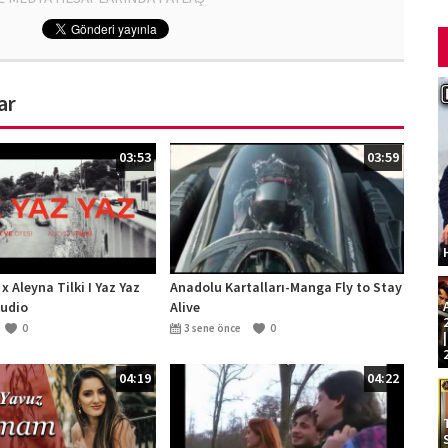
ar
03:53
03:59
x Aleyna Tilki I Yaz Yaz
Anadolu Kartalları-Manga Fly to Stay
tudio
Alive
0
3 sene önce
0
04:19
04:22