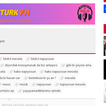
yor.
blok3 mesela
blok3 napıyosun
diyorduk konuşmasak da biz anlaşırız
gibi bi şeysin ama
sela
hako napıyosun
hako napıyosun mesela
da bi havan var
kiminlesin ki şu an ?
mesela
music
müzik
napıyosun
napıyosun mesela
virtüöz ep
yaşayamadıklarımız içimde
L MEDYA HESAPLARINDA PAYLAŞ