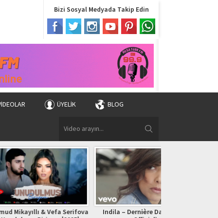
Bizi Sosyal Medyada Takip Edin
VIDEOLAR
ÜYELIK
BLOG
 & Vefa Serifova
Indila – Dernière Danse (Clip
Bryan Adams – (Ev