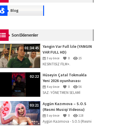
Blog
Son Eklenenler
Yangin Var Full İzle (YANGIN
01:34:45
VAR FULL HD)
3 ay önce
0
25
KESİNTİSİZ FİLM+.
Hüseyin Çatal Tokmakla
02:22
Yeni 2026 oyunhavası
4 ay önce
0
56
SAZ: YÖNETMEN SELAMİ
ERPOLAT
Aygün Kazımova – S.O.S
03:21
(Rəsmi Musiqi Videosu)
5 ay önce
0
128
Aygün Kazımova - S.O.S (Rəsmi
Musiqi Videosu) Mahnını