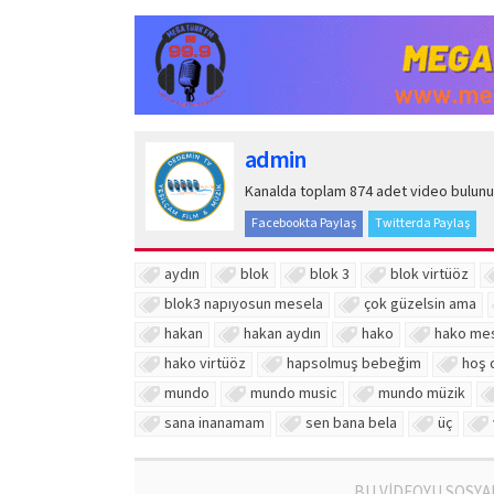
admin
Kanalda toplam 874 adet video bulunu
Facebookta Paylaş
Twitterda Paylaş
aydın
blok
blok 3
blok virtüöz
blok3 napıyosun mesela
çok güzelsin ama
hakan
hakan aydın
hako
hako me
hako virtüöz
hapsolmuş bebeğim
hoş 
mundo
mundo music
mundo müzik
sana inanamam
sen bana bela
üç
BU VİDEOYU SOSYA