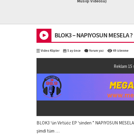
L HD)
Musiqi Videosu)
2023 #ad
BLOK3 – NAPIYOSUN MESELA ? (O
Video Klipler
5 ay önce
Yorum yaz
49 izlenme
Reklam
14
BLOK3 ‘ün Virtüöz EP ‘sinden ” NAPIYOSUN MESELA ? ” i
şimdi tüm …