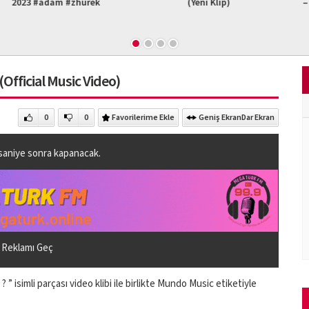
am #zhurek
(Yeni Klip)
– Unudulmus B
Re
fficial Music Video)
0
0
Favorilerime Ekle
Geniş Ekran
Dar Ekran
saniye sonra kapanacak.
Reklamı Geç
simli parçası video klibi ile birlikte Mundo Music etiketiyle