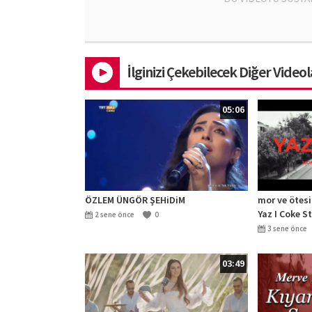
İlginizi Çekebilecek Diğer Videol
05:06
ÖZLEM ÜNGÖR ŞEHiDiM
mor ve ötesi 
Yaz I Coke S
2 sene önce
0
3 sene önce
03:49