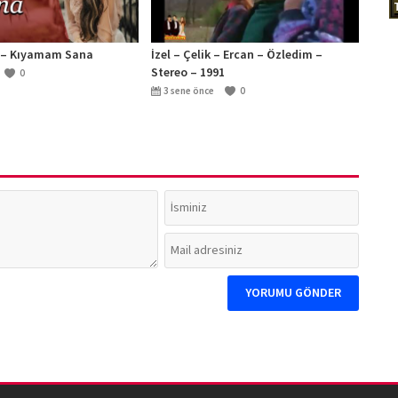
 – Kıyamam Sana
İzel – Çelik – Ercan – Özledim –
Stereo – 1991
0
3 sene önce
0