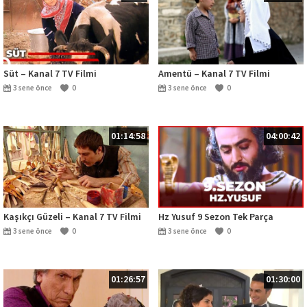
Süt – Kanal 7 TV Filmi
Amentü – Kanal 7 TV Filmi
3 sene önce
0
3 sene önce
0
01:14:58
04:00:42
Kaşıkçı Güzeli – Kanal 7 TV Filmi
Hz Yusuf 9 Sezon Tek Parça
3 sene önce
0
3 sene önce
0
01:26:57
01:30:00