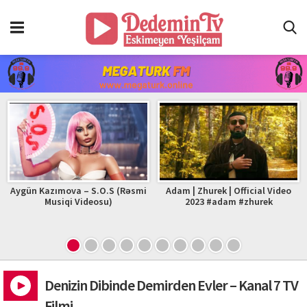
Aygün Kazımova – S.O.S (Rəsmi
Adam | Zhurek | Official Video
Musiqi Videosu)
2023 #adam #zhurek
Denizin Dibinde Demirden Evler – Kanal 7 TV
Filmi