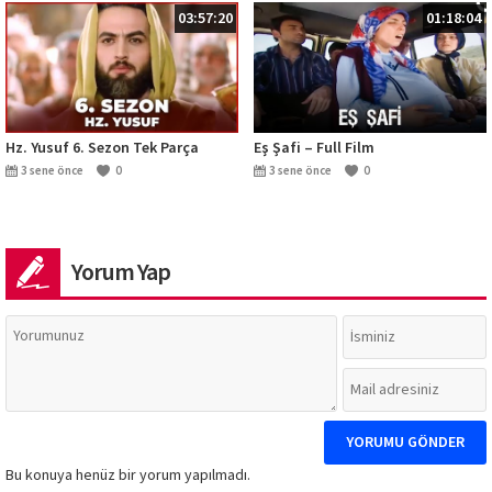
03:57:20
01:18:04
Hz. Yusuf 6. Sezon Tek Parça
Eş Şafi – Full Film
3 sene önce
0
3 sene önce
0
Yorum Yap
Bu konuya henüz bir yorum yapılmadı.