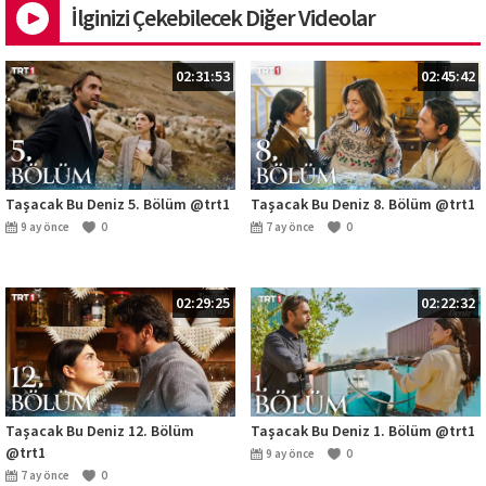
İlginizi Çekebilecek Diğer Videolar
02:31:53
02:45:42
Taşacak Bu Deniz 5. Bölüm @trt1
Taşacak Bu Deniz 8. Bölüm @trt1
9 ay önce
0
7 ay önce
0
02:29:25
02:22:32
Taşacak Bu Deniz 12. Bölüm
Taşacak Bu Deniz 1. Bölüm @trt1
@trt1
9 ay önce
0
7 ay önce
0