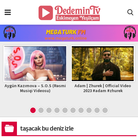
Aygün Kazımova – S.O.S (Rəsmi
Adam | Zhurek | Official Video
Musiqi Videosu)
2023 #adam #zhurek
taşacak bu deniz izle