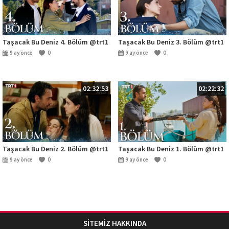
Taşacak Bu Deniz 4. Bölüm @trt1
Taşacak Bu Deniz 3. Bölüm @trt1
9 ay önce
0
9 ay önce
0
02:32:53
02:22:32
Taşacak Bu Deniz 2. Bölüm @trt1
Taşacak Bu Deniz 1. Bölüm @trt1
9 ay önce
0
9 ay önce
0
SİTEMİZ HAKKINDA