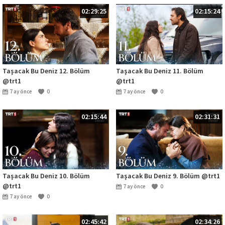
02:29:25
02:15:24
Taşacak Bu Deniz 12. Bölüm
Taşacak Bu Deniz 11. Bölüm
@trt1
@trt1
7 ay önce
0
7 ay önce
0
02:15:44
02:31:31
Taşacak Bu Deniz 10. Bölüm
Taşacak Bu Deniz 9. Bölüm @trt1
@trt1
7 ay önce
0
7 ay önce
0
02:45:42
02:34:26