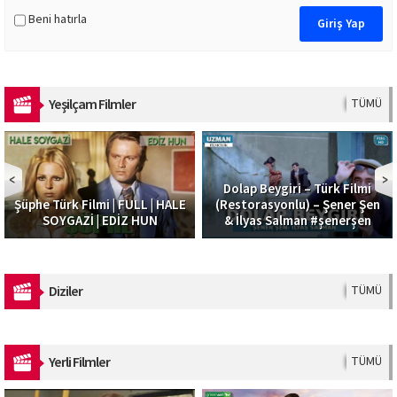
Beni hatırla
Yeşilçam Filmler
TÜMÜ
Dolap Beygiri – Türk Filmi
Güzel Şoför | Filiz Akı
| HALE
(Restorasyonlu) – Şener Şen
Alparslan Emir | Türk Fil
N
& İlyas Salman #şenerşen
Full HD
Diziler
TÜMÜ
Yerli Filmler
TÜMÜ