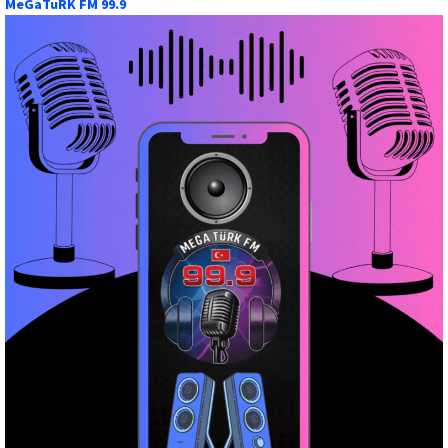
MeGaTuRK FM 99.9