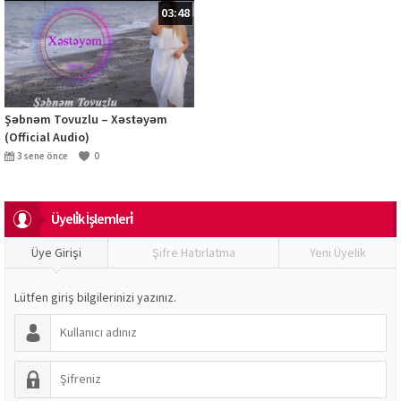
03:48
Şəbnəm Tovuzlu – Xəstəyəm
(Official Audio)
3 sene önce
0
Üyeli̇k İşlemleri̇
Üye Girişi
Şifre Hatırlatma
Yeni Üyelik
Lütfen giriş bilgilerinizi yazınız.