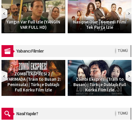
Sonsuza Dek Nedime I 
ANGIN
Nasipse Olur | Komedi Filmi
Komedi,Romantik Film
Tek Parça İzle
İzle
Yabancı Filmler
TÜMÜ
/
an 2:
Zombi Ekspresi (Train to
Ateş Yağmuru – Skyfir
lajlı
Busan) | Türkçe Dublajlı Full
Türkçe Dublaj Macera Fi
e
Korku Film İzle
– MovieBox
Nasıl Yapılır?
TÜMÜ