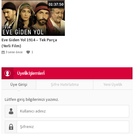
01:37:50
Eve Giden Yol 1914 – Tek Parça
(Yerli Film)
3 sene önce
1
Üyeli̇k İşlemleri̇
Üye Girişi
Şifre Hatırlatma
Yeni Üyelik
Lütfen giriş bilgilerinizi yazınız.