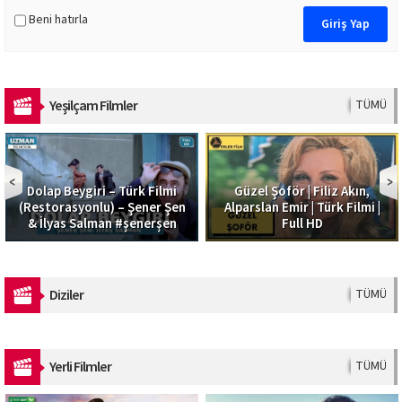
Beni hatırla
Yeşilçam Filmler
TÜMÜ
Dolap Beygiri – Türk Filmi
Güzel Şoför | Filiz Akın,
(Restorasyonlu) – Şener Şen
Alparslan Emir | Türk Filmi |
& İlyas Salman #şenerşen
Full HD
Diziler
TÜMÜ
Yerli Filmler
TÜMÜ