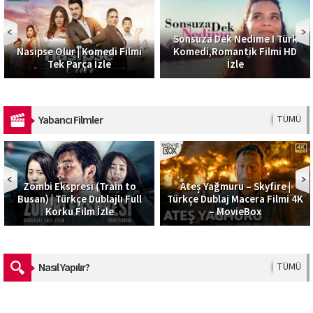
Sonsuza Dek Nedime I Türk
Nasipse Olur | Komedi Filmi
Komedi,Romantik Filmi HD
Tek Parça İzle
İzle
Yabancı Filmler
TÜMÜ
Zombi Ekspresi (Train to
Ateş Yağmuru – Skyfire |
Busan) | Türkçe Dublajlı Full
Türkçe Dublaj Macera Filmi 4K
Korku Film İzle
– MovieBox
Nasıl Yapılır?
TÜMÜ