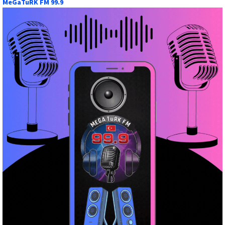
MeGaTuRK FM 99.9