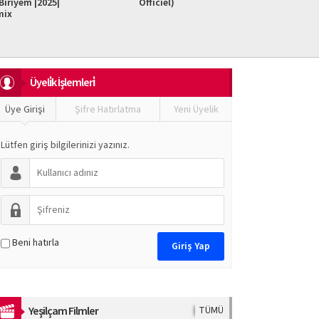
iriyem |2025|
Officiel)
Do It F
mix
Üyeli̇k İşlemleri̇
Üye Girişi
Şifre Hatırlatma
Yeni Üyelik
Lütfen giriş bilgilerinizi yazınız.
Beni hatırla
Yeşilçam Filmler
TÜMÜ