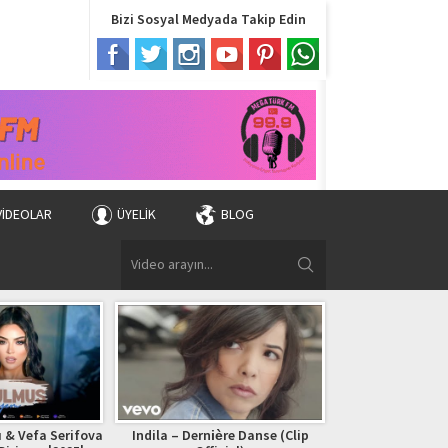
Bizi Sosyal Medyada Takip Edin
VIDEOLAR
ÜYELIK
BLOG
 & Vefa Serifova
Indila – Dernière Danse (Clip
Bryan Adams – (Ev