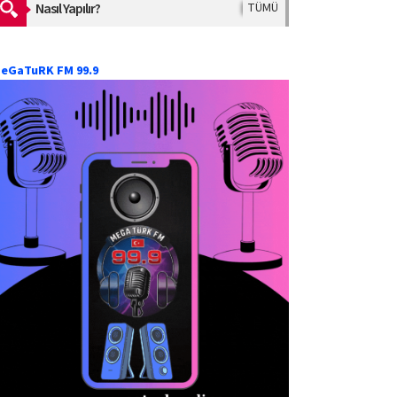
Nasıl Yapılır?
TÜMÜ
eGaTuRK FM 99.9