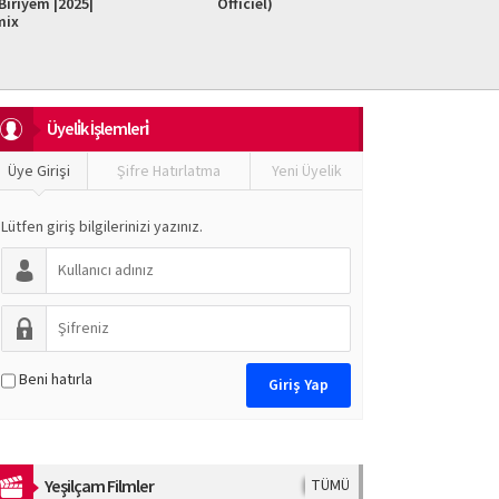
iriyem |2025|
Officiel)
Do It F
mix
Üyeli̇k İşlemleri̇
Üye Girişi
Şifre Hatırlatma
Yeni Üyelik
Lütfen giriş bilgilerinizi yazınız.
Beni hatırla
Yeşilçam Filmler
TÜMÜ