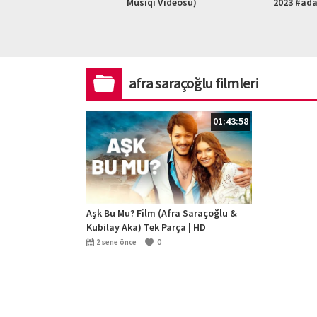
L HD)
Musiqi Videosu)
2023 #ad
afra saraçoğlu filmleri
01:43:58
Aşk Bu Mu? Film (Afra Saraçoğlu &
Kubilay Aka) Tek Parça | HD
2 sene önce
0