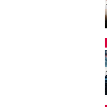
Yangin Var Full İzle (YANGIN VAR FULL HD)
ZOMBİ EKSPRESİ 2 / YARIMADA (Train to Busan 2:
Peninsula) | Türkçe Dublajlı Full Korku Film İzle