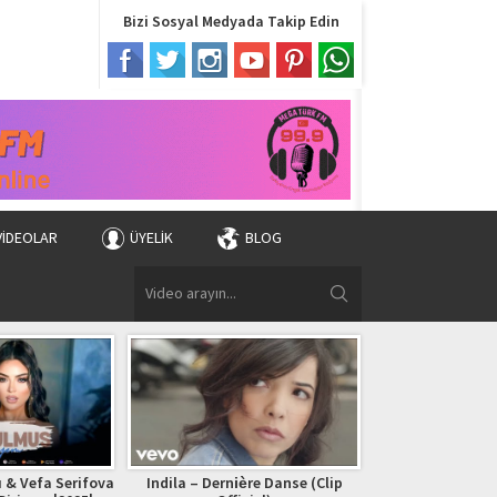
Bizi Sosyal Medyada Takip Edin
VIDEOLAR
ÜYELIK
BLOG
 & Vefa Serifova
Indila – Dernière Danse (Clip
Bryan Adams – (Ev