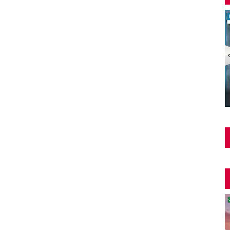
Şüphe Türk Filmi | FULL | HALE SOYGAZİ | EDİZ
HUN