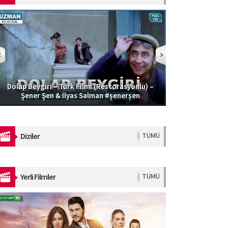
Dolap Beygiri – Türk Filmi (Restorasyonlu) –
Güzel Şoför | 
Şener Şen & İlyas Salman #şenerşen
Diziler
TÜMÜ
Yerli Filmler
TÜMÜ