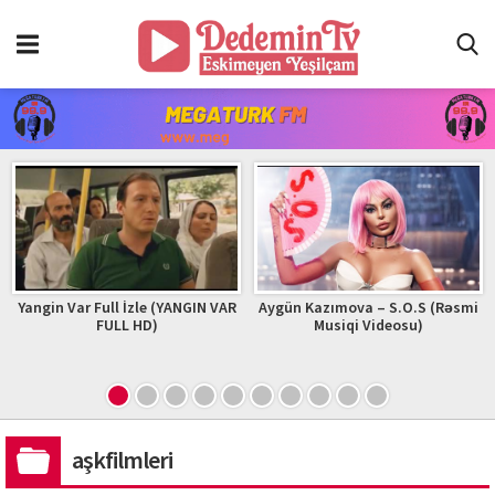
Yangin Var Full İzle (YANGIN VAR
Aygün Kazımova – S.O.S (Rəsmi
FULL HD)
Musiqi Videosu)
aşkfilmleri