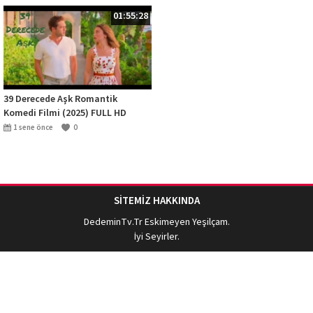
01:55:28
39 Derecede Aşk Romantik
Komedi Filmi (2025) FULL HD
#komedifilmdünyası#39derece
1 sene önce
0
#keşfet
SİTEMİZ HAKKINDA
DedeminTv.Tr
Eskimeyen Yeşilçam.
İyi Seyirler.