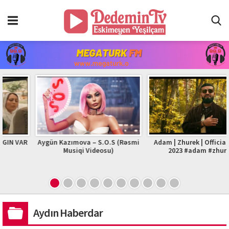
 VAR
Aygün Kazımova – S.O.S (Rəsmi
Adam | Zhurek | Official Vide
Musiqi Videosu)
2023 #adam #zhurek
Aydın Haberdar