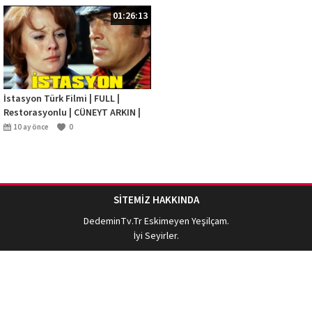
01:26:13
İstasyon Türk Filmi | FULL |
Restorasyonlu | CÜNEYT ARKIN |
HÜLYA KOÇYİĞİT
10 ay önce
0
SİTEMİZ HAKKINDA
DedeminTv.Tr
Eskimeyen Yeşilçam.
İyi Seyirler.