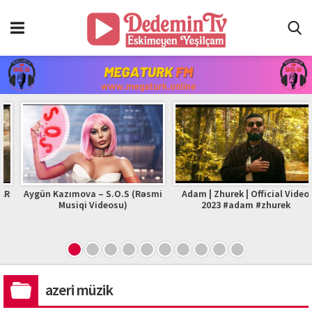
Aygün Kazımova – S.O.S (Rəsmi
Adam | Zhurek | Official Video
Musiqi Videosu)
2023 #adam #zhurek
azeri müzik