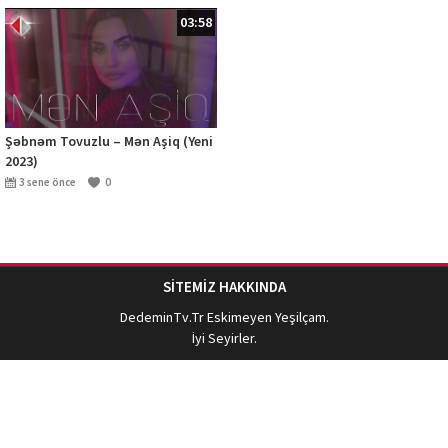
03:58
Şəbnəm Tovuzlu – Mən Aşiq (Yeni
2023)
3 sene önce
0
SİTEMİZ HAKKINDA
DedeminTv.Tr
Eskimeyen Yeşilçam.
İyi Seyirler.