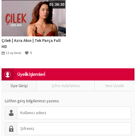
01:36:30
Çilek | Azra Akın | Tek Parça Full
HD
11 ay önce
0
Üyeli̇k İşlemleri̇
Üye Girişi
Şifre Hatırlatma
Yeni Üyelik
Lütfen giriş bilgilerinizi yazınız.