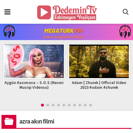
Aygün Kazımova – S.O.S (Rəsmi
Adam | Zhurek | Official Video
Musiqi Videosu)
2023 #adam #zhurek
azra akın filmi