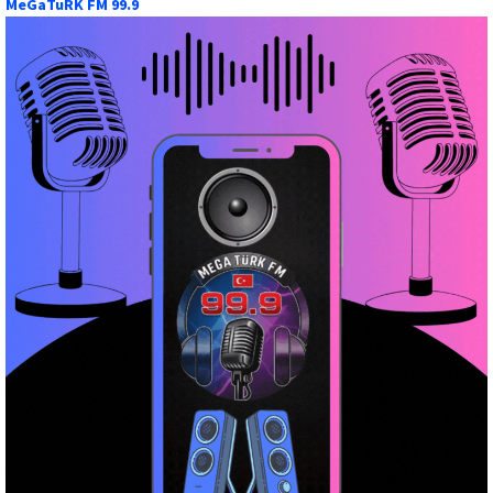
MeGaTuRK FM 99.9