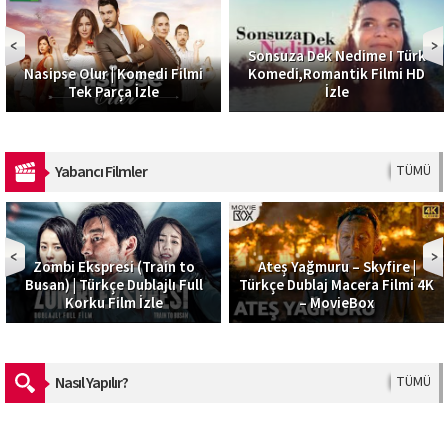
Sonsuza Dek Nedime I Türk
Nasipse Olur | Komedi Filmi
Komedi,Romantik Filmi HD
Tek Parça İzle
İzle
Yabancı Filmler
TÜMÜ
Zombi Ekspresi (Train to
Ateş Yağmuru – Skyfire |
Busan) | Türkçe Dublajlı Full
Türkçe Dublaj Macera Filmi 4K
Korku Film İzle
– MovieBox
Nasıl Yapılır?
TÜMÜ