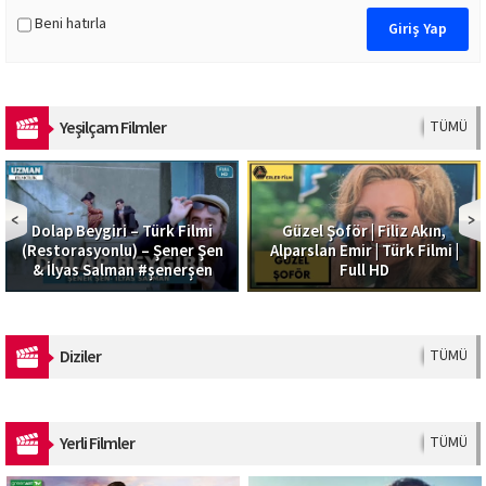
Beni hatırla
Yeşilçam Filmler
TÜMÜ
Dolap Beygiri – Türk Filmi
Güzel Şoför | Filiz Akın,
(Restorasyonlu) – Şener Şen
Alparslan Emir | Türk Filmi |
& İlyas Salman #şenerşen
Full HD
Diziler
TÜMÜ
Yerli Filmler
TÜMÜ