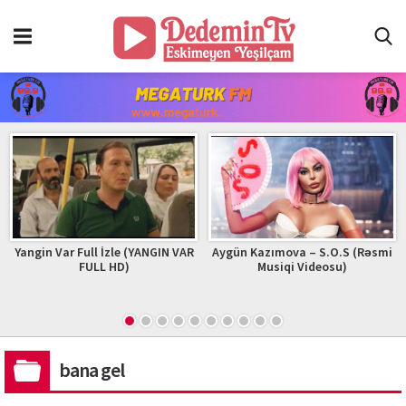
 (YANGIN VAR
Aygün Kazımova – S.O.S (Rəsmi
Adam | Zhurek | Offic
)
Musiqi Videosu)
2023 #adam #zh
bana gel