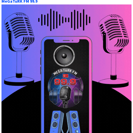
MeGaTuRK FM 99.9