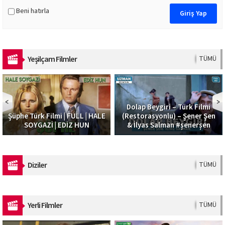
Beni hatırla
Yeşilçam Filmler
TÜMÜ
Dolap Beygiri – Türk Filmi
Güzel Şoför | F
| FULL | HALE
(Restorasyonlu) – Şener Şen
Alparslan Emir | 
DİZ HUN
& İlyas Salman #şenerşen
Full H
Diziler
TÜMÜ
Yerli Filmler
TÜMÜ