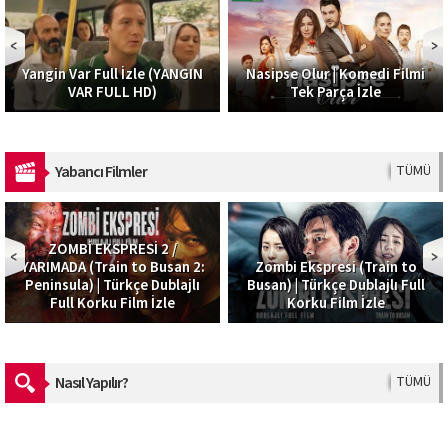
Sonsuza Dek Ned
İzle (YANGIN
Nasipse Olur | Komedi Filmi
Komedi,Romanti
 HD)
Tek Parça İzle
İzle
Yabancı Filmler
TÜMÜ
RESİ 2 /
n to Busan 2:
Zombi Ekspresi (Train to
Ateş Yağmuru 
rkçe Dublajlı
Busan) | Türkçe Dublajlı Full
Türkçe Dublaj M
Film İzle
Korku Film İzle
– Movi
Nasıl Yapılır?
TÜMÜ