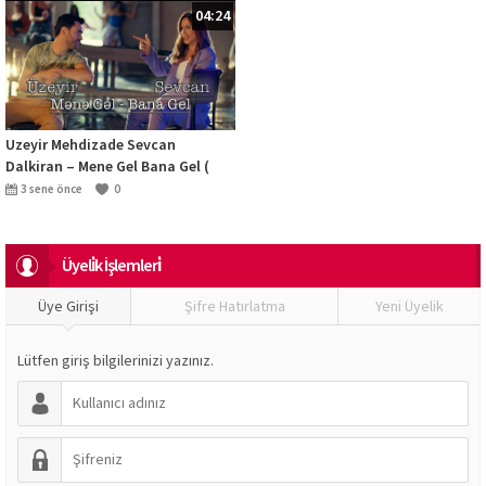
04:24
Uzeyir Mehdizade Sevcan
Dalkiran – Mene Gel Bana Gel (
Official Clip ) 2022
3 sene önce
0
Üyeli̇k İşlemleri̇
Üye Girişi
Şifre Hatırlatma
Yeni Üyelik
Lütfen giriş bilgilerinizi yazınız.