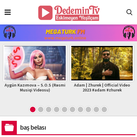
Aygün Kazımova – S.O.S (Rəsmi
Adam | Zhurek | Official Video
Musiqi Videosu)
2023 #adam #zhurek
baş belası