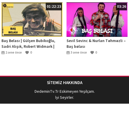
01:22:23
03:26
Baş Belası | Gülşen Bubikoğlu,
Sevil Sevinc & Nurlan Təhməzli –
Sadri Alışık, Robert Widmark |
Baş bəlası
Türk Filmi | Full HD
2 sene önce
0
3 sene önce
0
SİTEMİZ HAKKINDA
DedeminTv.Tr
Eskimeyen Yeşilçam.
İyi Seyirler.