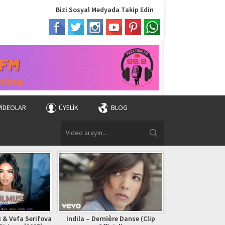
Bizi Sosyal Medyada Takip Edin
VIDEOLAR
ÜYELIK
BLOG
 & Vefa Serifova
Indila – Dernière Danse (Clip
Bryan Adams – (Ev