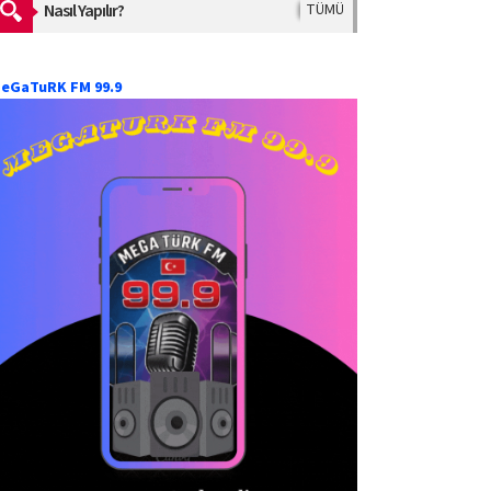
Nasıl Yapılır?
TÜMÜ
eGaTuRK FM 99.9