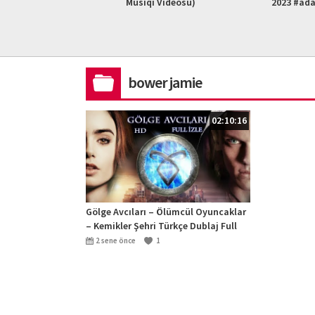
L HD)
Musiqi Videosu)
2023 #ad
bower jamie
02:10:16
Gölge Avcıları – Ölümcül Oyuncaklar
– Kemikler Şehri Türkçe Dublaj Full
izle ( HD )
2 sene önce
1