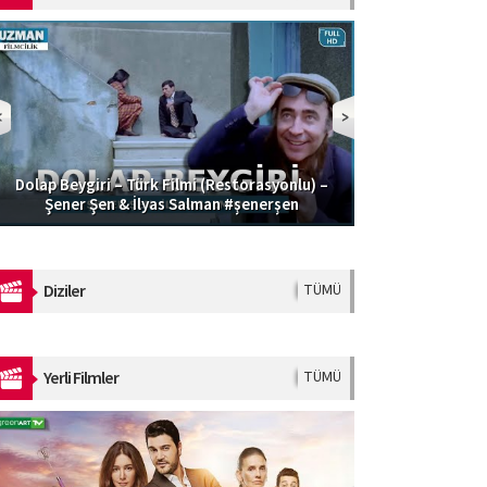
Dolap Beygiri – Türk Filmi (Restorasyonlu) –
Güzel Şoför | 
Şener Şen & İlyas Salman #şenerşen
Diziler
TÜMÜ
Yerli Filmler
TÜMÜ