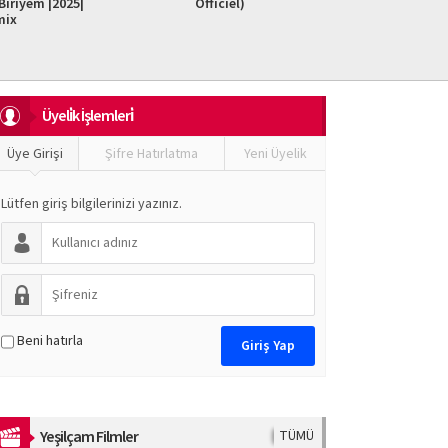
iriyem |2025|
Officiel)
Do It F
mix
Üyeli̇k İşlemleri̇
Üye Girişi
Şifre Hatırlatma
Yeni Üyelik
Lütfen giriş bilgilerinizi yazınız.
Beni hatırla
Yeşilçam Filmler
TÜMÜ