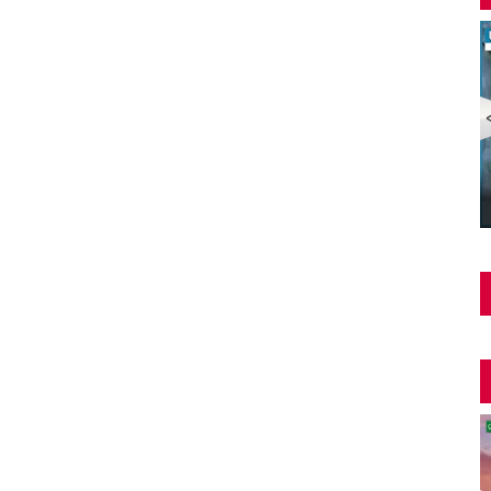
Şüphe Türk Filmi | FULL | HALE SOYGAZİ | EDİZ
HUN