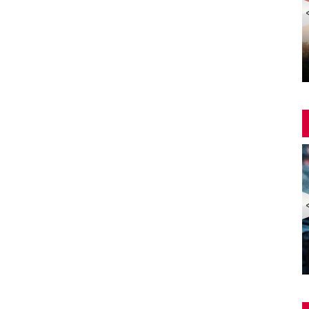
Yangin Var Full İzle (YANGIN VAR FULL HD)
ZOMBİ EKSPRESİ 2 / YARIMADA (Train to Busan 2:
Peninsula) | Türkçe Dublajlı Full Korku Film İzle