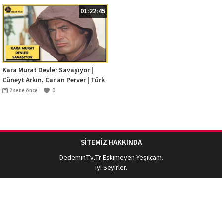
01:22:45
Kara Murat Devler Savaşıyor |
Cüneyt Arkın, Canan Perver | Türk
Filmi | Full HD
2 sene önce
0
SİTEMİZ HAKKINDA
DedeminTv.Tr
Eskimeyen Yeşilçam.
İyi Seyirler.