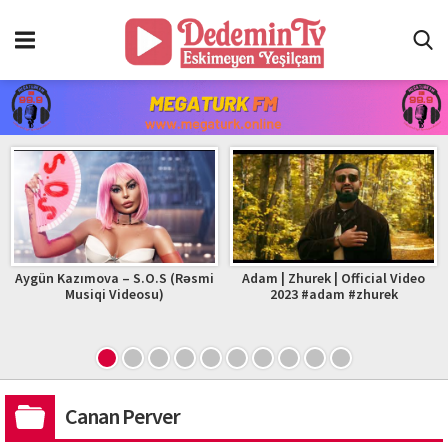
Aygün Kazımova – S.O.S (Rəsmi
Adam | Zhurek | Official Video
Musiqi Videosu)
2023 #adam #zhurek
Canan Perver