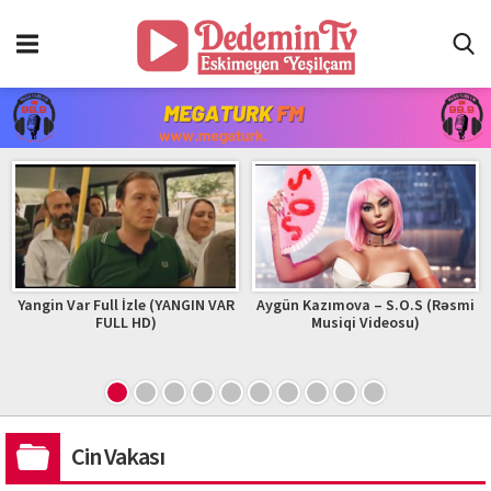
Yangin Var Full İzle (YANGIN VAR
Aygün Kazımova – S.O.S (Rəsmi
FULL HD)
Musiqi Videosu)
Cin Vakası