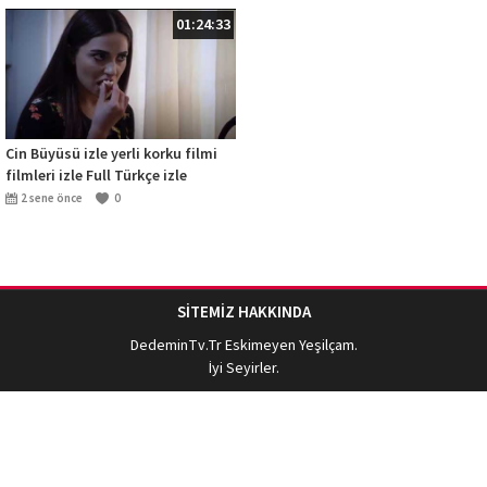
01:24:33
Cin Büyüsü izle yerli korku filmi
filmleri izle Full Türkçe izle
2 sene önce
0
SİTEMİZ HAKKINDA
DedeminTv.Tr
Eskimeyen Yeşilçam.
İyi Seyirler.