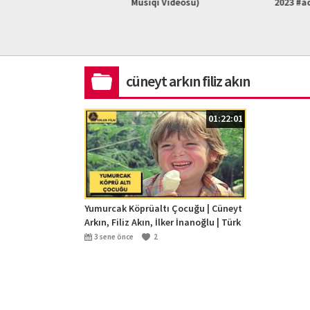
L HD)
Musiqi Videosu)
2023 #ad
cüneyt arkın filiz akın
01:22:01
Yumurcak Köprüaltı Çocuğu | Cüneyt
Arkın, Filiz Akın, İlker İnanoğlu | Türk
Filmi | Full HD
3 sene önce
2