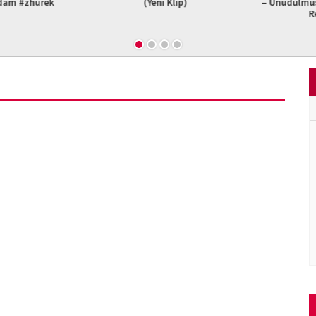
am #zhurek
(Yeni Klip)
– Unudulmus B
Re