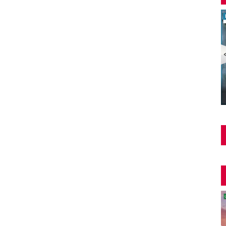
Şüphe Türk Filmi | FULL | HALE SOYGAZİ | EDİZ
HUN