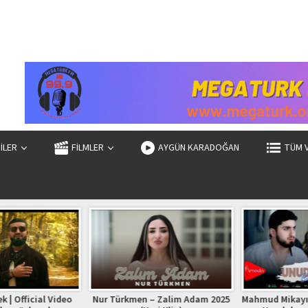
ZİLER
FİLMLER
AYGÜN KARADOĞAN
TÜM 
| Official Video
Nur Türkmen – Zalim Adam 2025
Mahmud Mikayıllı