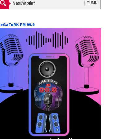
Nasıl Yapılır?
TÜMÜ
eGaTuRK FM 99.9