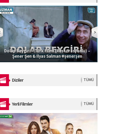
Dolap Beygiri – Türk Filmi (Restorasyonlu) –
Güzel Şoför | 
Şener Şen & İlyas Salman #şenerşen
Diziler
TÜMÜ
Yerli Filmler
TÜMÜ