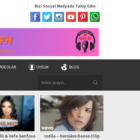
Bizi Sosyal Medyada Takip Edin
VIDEOLAR
ÜYELIK
BLOG
 & Vefa Serifova
Indila – Dernière Danse (Clip
Bryan Adams – (Ev