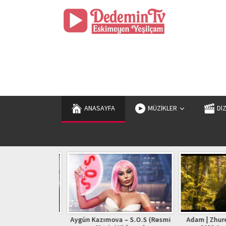
ANASAYFA
MÜZİKLER
Dİ
 İzle (YANGIN VAR
Aygün Kazımova – S.O.S (Rəsmi
Adam | Zhurek 