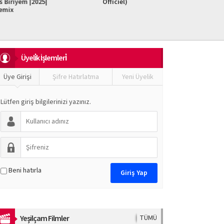
iriyem |2025|
Officiel)
Do It F
mix
Üyeli̇k İşlemleri̇
Üye Girişi
Şifre Hatırlatma
Yeni Üyelik
Lütfen giriş bilgilerinizi yazınız.
Beni hatırla
Yeşilçam Filmler
TÜMÜ