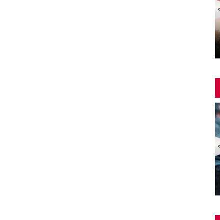
Yangin Var Full İzle (YANGIN VAR FULL HD)
ZOMBİ EKSPRESİ 2 / YARIMADA (Train to Busan 2:
Peninsula) | Türkçe Dublajlı Full Korku Film İzle