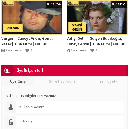
01:21:56
01:23:29
Vurgun | Cüneyt Arkın, Gönül
Vahşi Gelin | Gülşen Bubikoğlu,
Yazar | Türk Filmi | Full HD
Cüneyt Arkın | Türk Filmi | Full HD
2 sene önce
0
3 sene önce
0
Üyeli̇k İşlemleri̇
Üye Girişi
Şifre Hatırlatma
Yeni Üyelik
Lütfen giriş bilgilerinizi yazınız.