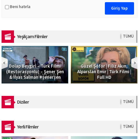
Beni hatırla
Yeşilçam Filmler
TÜMÜ
Dolap Beygiri – Türk Filmi
Güzel Şoför | Filiz Akın,
(Restorasyonlu) – Şener Şen
Alparslan Emir | Türk Filmi |
& İlyas Salman #şenerşen
Full HD
Diziler
TÜMÜ
Yerli Filmler
TÜMÜ