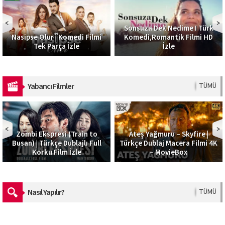
Sonsuza Dek Nedime I Türk
Nasipse Olur | Komedi Filmi
Komedi,Romantik Filmi HD
Tek Parça İzle
İzle
Yabancı Filmler
TÜMÜ
Zombi Ekspresi (Train to
Ateş Yağmuru – Skyfire |
Busan) | Türkçe Dublajlı Full
Türkçe Dublaj Macera Filmi 4K
Korku Film İzle
– MovieBox
Nasıl Yapılır?
TÜMÜ