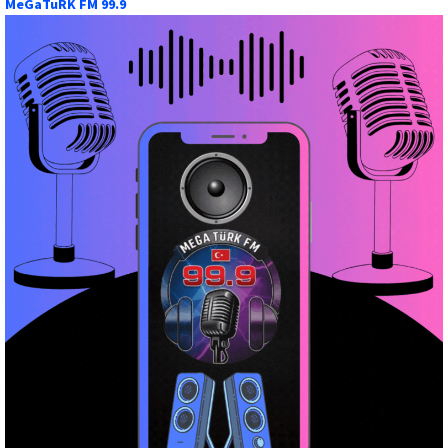
MeGaTuRK FM 99.9