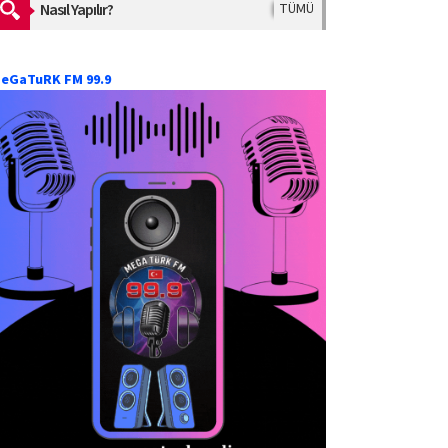
Nasıl Yapılır?
TÜMÜ
eGaTuRK FM 99.9