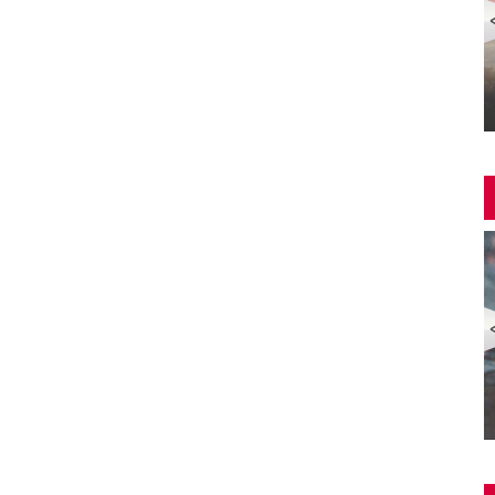
Yangin Var Full İzle (YANGIN VAR FULL HD)
ZOMBİ EKSPRESİ 2 / YARIMADA (Train to Busan 2:
Peninsula) | Türkçe Dublajlı Full Korku Film İzle