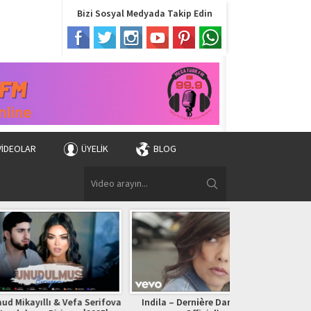
Bizi Sosyal Medyada Takip Edin
VIDEOLAR
ÜYELIK
BLOG
 & Vefa Serifova
Indila – Dernière Danse (Clip
Bryan Adams – (Ev