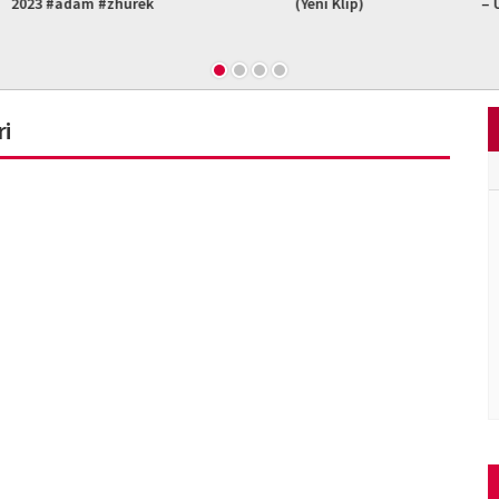
am #zhurek
(Yeni Klip)
– Unudulmus B
Re
ri