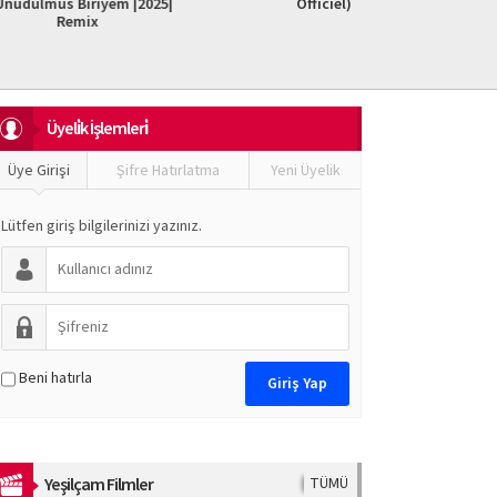
iriyem |2025|
Officiel)
Do It F
mix
Üyeli̇k İşlemleri̇
Üye Girişi
Şifre Hatırlatma
Yeni Üyelik
Lütfen giriş bilgilerinizi yazınız.
Beni hatırla
Yeşilçam Filmler
TÜMÜ