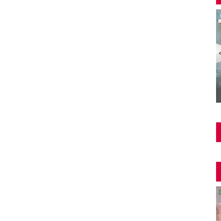
Şüphe Türk Filmi | FULL | HALE SOYGAZİ | EDİZ
HUN