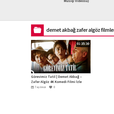
L HD)
Musiqi Videosu)
2023 #ad
demet akbağ zafer algöz filmle
01:35:30
Görevimiz Tatil | Demet Akbağ –
Zafer Algöz 4K Komedi Filmi İzle
7 ay önce
0