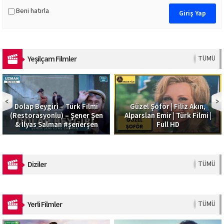
Beni hatırla
Yeşilçam Filmler
TÜMÜ
Dolap Beygiri – Türk Filmi
Güzel Şoför | Filiz Akın,
(Restorasyonlu) – Şener Şen
Alparslan Emir | Türk Filmi |
& İlyas Salman #şenerşen
Full HD
Diziler
TÜMÜ
Yerli Filmler
TÜMÜ