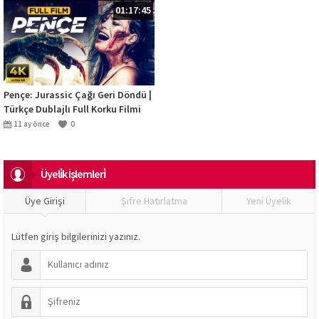
01:17:45
Pençe: Jurassic Çağı Geri Döndü |
Türkçe Dublajlı Full Korku Filmi
(4K)
11 ay önce
0
Üyeli̇k İşlemleri̇
Üye Girişi
Şifre Hatırlatma
Yeni Üyelik
Lütfen giriş bilgilerinizi yazınız.