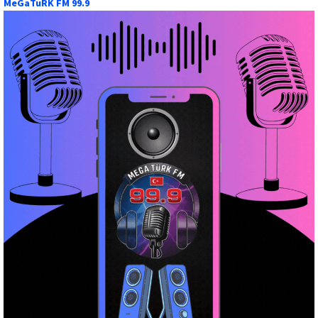
MeGaTuRK FM 99.9