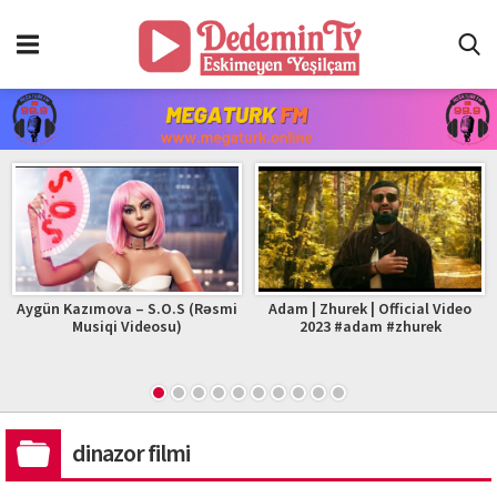
Aygün Kazımova – S.O.S (Rəsmi
Adam | Zhurek | Official Video
Musiqi Videosu)
2023 #adam #zhurek
dinazor filmi