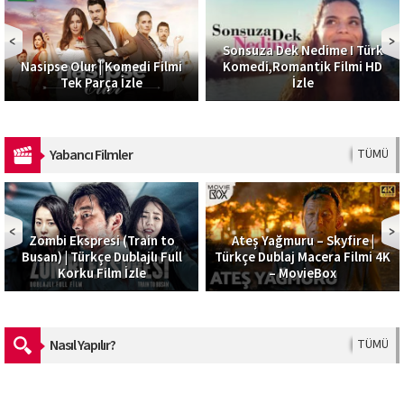
Sonsuza Dek Nedime I Türk
Nasipse Olur | Komedi Filmi
Komedi,Romantik Filmi HD
Tek Parça İzle
İzle
Yabancı Filmler
TÜMÜ
Zombi Ekspresi (Train to
Ateş Yağmuru – Skyfire |
Busan) | Türkçe Dublajlı Full
Türkçe Dublaj Macera Filmi 4K
Korku Film İzle
– MovieBox
Nasıl Yapılır?
TÜMÜ