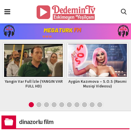
Yangin Var Full İzle (YANGIN VAR
Aygün Kazımova – S.O.S (Rəsmi
FULL HD)
Musiqi Videosu)
dinazorlu film