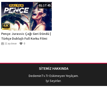
01:17:45
Pençe: Jurassic Çağı Geri Döndü |
Türkçe Dublajlı Full Korku Filmi
(4K)
11 ay önce
0
SİTEMİZ HAKKINDA
DedeminTv.Tr
Eskimeyen Yeşilçam.
İyi Seyirler.