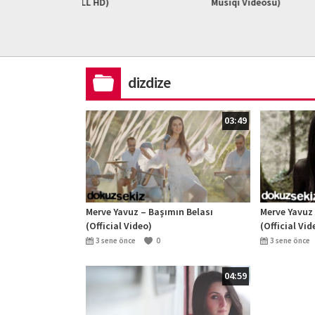
L HD)
Musiqi Videosu)
2023 #ad
dizdize
03:49
Merve Yavuz – Başımın Belası
Merve Yavuz
(Official Video)
(Official Vid
3 sene önce
0
3 sene önce
04:59