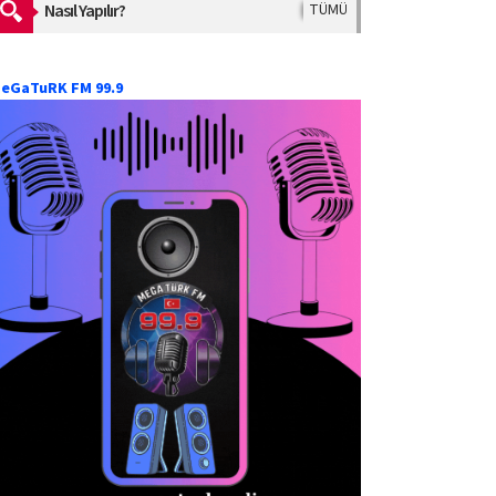
Nasıl Yapılır?
TÜMÜ
eGaTuRK FM 99.9