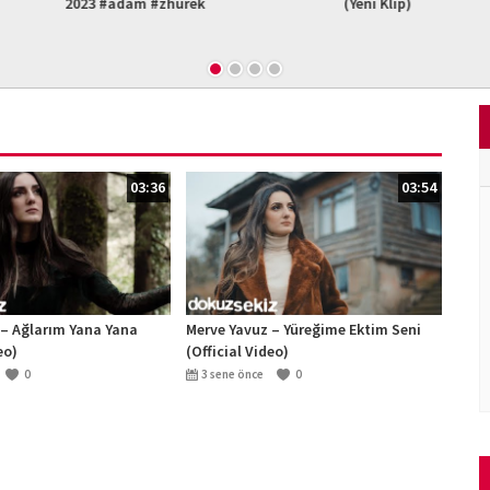
am #zhurek
(Yeni Klip)
– Unudulmus B
Re
03:36
03:54
 – Ağlarım Yana Yana
Merve Yavuz – Yüreğime Ektim Seni
eo)
(Official Video)
0
3 sene önce
0