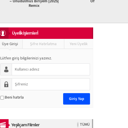
iriyem |2025|
Officiel)
Do It F
mix
Üyeli̇k İşlemleri̇
Üye Girişi
Şifre Hatırlatma
Yeni Üyelik
Lütfen giriş bilgilerinizi yazınız.
Beni hatırla
Yeşilçam Filmler
TÜMÜ