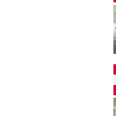
Şüphe Türk Filmi | FULL | HALE SOYGAZİ | EDİZ
HUN