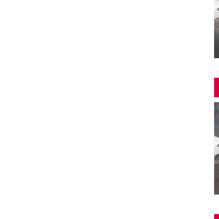
Yangin Var Full İzle (YANGIN VAR FULL HD)
ZOMBİ EKSPRESİ 2 / YARIMADA (Train to Busan 2:
Peninsula) | Türkçe Dublajlı Full Korku Film İzle