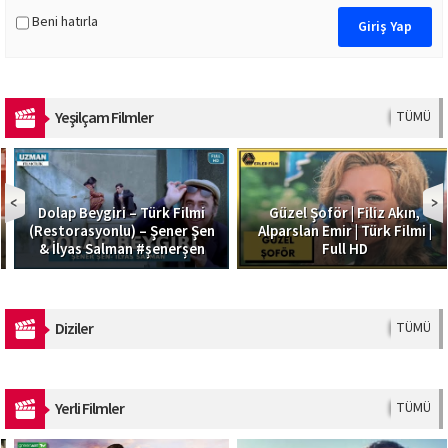
Beni hatırla
Yeşilçam Filmler
TÜMÜ
Dolap Beygiri – Türk Filmi
Güzel Şoför | Filiz Akın,
(Restorasyonlu) – Şener Şen
Alparslan Emir | Türk Filmi |
& İlyas Salman #şenerşen
Full HD
Diziler
TÜMÜ
Yerli Filmler
TÜMÜ