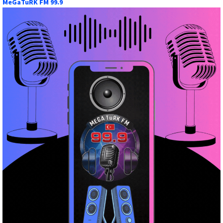
MeGaTuRK FM 99.9