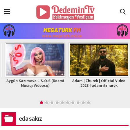
Aygün Kazımova – S.O.S (Rəsmi
Adam | Zhurek | Official Video
Musiqi Videosu)
2023 #adam #zhurek
eda sakız