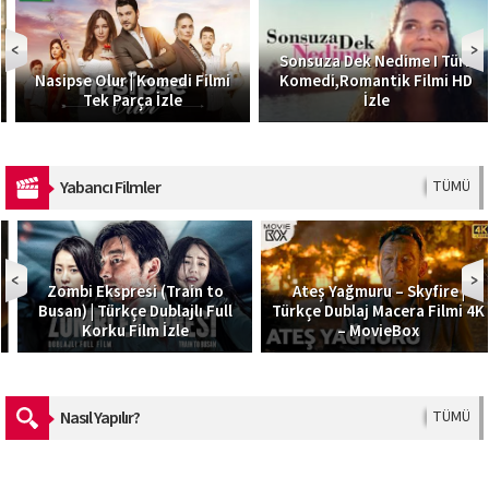
Sonsuza Dek Nedime I Türk
Nasipse Olur | Komedi Filmi
Komedi,Romantik Filmi HD
Tek Parça İzle
İzle
Yabancı Filmler
TÜMÜ
Zombi Ekspresi (Train to
Ateş Yağmuru – Skyfire |
Busan) | Türkçe Dublajlı Full
Türkçe Dublaj Macera Filmi 4K
Korku Film İzle
– MovieBox
Nasıl Yapılır?
TÜMÜ