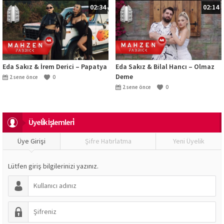
02:34
02:14
Eda Sakız & İrem Derici – Papatya
Eda Sakız & Bilal Hancı – Olmaz
Deme
2 sene önce
0
2 sene önce
0
Üyeli̇k İşlemleri̇
Üye Girişi
Şifre Hatırlatma
Yeni Üyelik
Lütfen giriş bilgilerinizi yazınız.