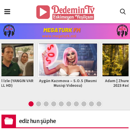
YANGIN VAR
Aygün Kazımova – S.O.S (Rəsmi
Adam | Zhurek | Officia
Musiqi Videosu)
2023 #adam #zhur
ediz hun şüphe