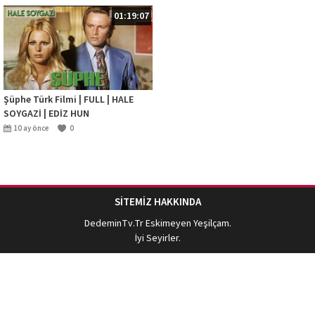
01:19:07
Şüphe Türk Filmi | FULL | HALE
SOYGAZİ | EDİZ HUN
10 ay önce
0
SİTEMİZ HAKKINDA
DedeminTv.Tr
Eskimeyen Yeşilçam.
İyi Seyirler.