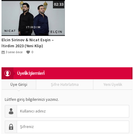
02:33
Elcin Sirinov & Nicat Esqin –
İtirdim 2023 (Yeni Klip)
3 sene önce
0
Üyeli̇k İşlemleri̇
Üye Girişi
Şifre Hatırlatma
Yeni Üyelik
Lütfen giriş bilgilerinizi yazınız.