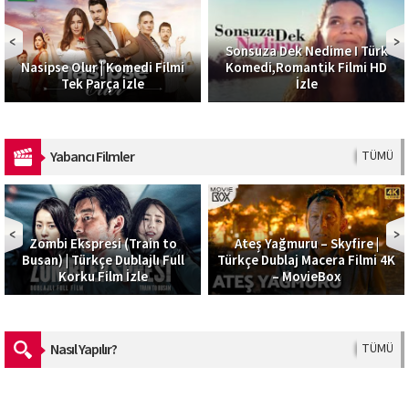
Sonsuza Dek Nedime I Türk
Nasipse Olur | Komedi Filmi
Komedi,Romantik Filmi HD
Tek Parça İzle
İzle
Yabancı Filmler
TÜMÜ
Zombi Ekspresi (Train to
Ateş Yağmuru – Skyfire |
Busan) | Türkçe Dublajlı Full
Türkçe Dublaj Macera Filmi 4K
Korku Film İzle
– MovieBox
Nasıl Yapılır?
TÜMÜ