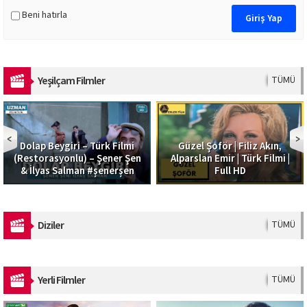
Beni hatırla
Yeşilçam Filmler
TÜMÜ
Dolap Beygiri – Türk Filmi
Güzel Şoför | Filiz Akın,
(Restorasyonlu) – Şener Şen
Alparslan Emir | Türk Filmi |
& İlyas Salman #şenerşen
Full HD
Diziler
TÜMÜ
Yerli Filmler
TÜMÜ