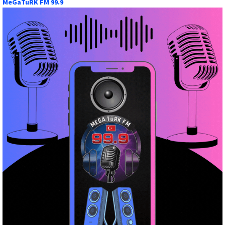
MeGaTuRK FM 99.9