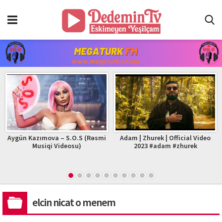
Aygün Kazımova – S.O.S (Rəsmi
Adam | Zhurek | Official Video
Musiqi Videosu)
2023 #adam #zhurek
elcin nicat o menem