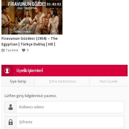
01:43:02
Firavunun Gözdesi (1954) – The
Egyptian | Türkçe Dublaj | HD |
Tarihi Epik Film
7 ay önce
0
Üyeli̇k İşlemleri̇
Üye Girişi
Şifre Hatırlatma
Yeni Üyelik
Lütfen giriş bilgilerinizi yazınız.