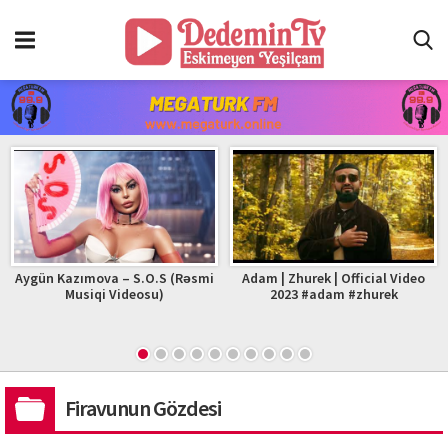
Aygün Kazımova – S.O.S (Rəsmi
Adam | Zhurek | Official Video
Musiqi Videosu)
2023 #adam #zhurek
Firavunun Gözdesi