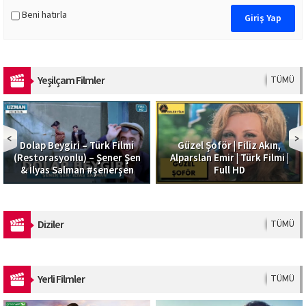
Beni hatırla
Yeşilçam Filmler
TÜMÜ
Dolap Beygiri – Türk Filmi
Güzel Şoför | Filiz Akın,
(Restorasyonlu) – Şener Şen
Alparslan Emir | Türk Filmi |
& İlyas Salman #şenerşen
Full HD
Diziler
TÜMÜ
Yerli Filmler
TÜMÜ