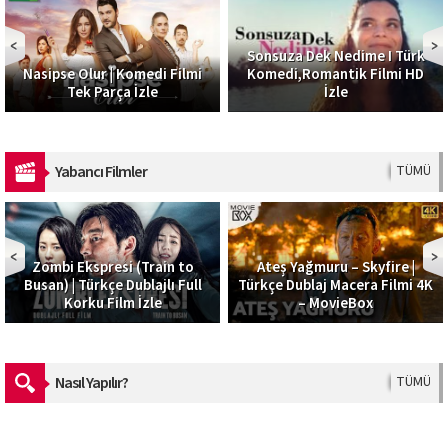
Sonsuza Dek Nedime I Türk
Nasipse Olur | Komedi Filmi
Komedi,Romantik Filmi HD
Tek Parça İzle
İzle
Yabancı Filmler
TÜMÜ
Zombi Ekspresi (Train to
Ateş Yağmuru – Skyfire |
Busan) | Türkçe Dublajlı Full
Türkçe Dublaj Macera Filmi 4K
Korku Film İzle
– MovieBox
Nasıl Yapılır?
TÜMÜ