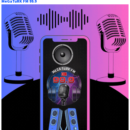
MeGaTuRK FM 99.9