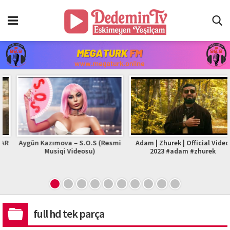
R
Aygün Kazımova – S.O.S (Rəsmi
Adam | Zhurek | Official Video
Musiqi Videosu)
2023 #adam #zhurek
full hd tek parça