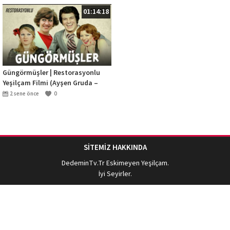
01:14:18
Güngörmüşler | Restorasyonlu
Yeşilçam Filmi (Ayşen Gruda –
Hadi Çaman – İzzet Günay) | Tek
2 sene önce
0
Parça
SİTEMİZ HAKKINDA
DedeminTv.Tr
Eskimeyen Yeşilçam.
İyi Seyirler.