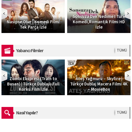
Sonsuza Dek Nedime I Türk
Nasipse Olur | Komedi Filmi
Komedi,Romantik Filmi HD
Tek Parça İzle
İzle
Yabancı Filmler
TÜMÜ
Zombi Ekspresi (Train to
Ateş Yağmuru – Skyfire |
Busan) | Türkçe Dublajlı Full
Türkçe Dublaj Macera Filmi 4K
Korku Film İzle
– MovieBox
Nasıl Yapılır?
TÜMÜ