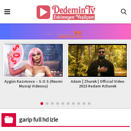
Aygün Kazımova – S.O.S (Rəsmi
Adam | Zhurek | Official Video
Musiqi Videosu)
2023 #adam #zhurek
garip full hd izle