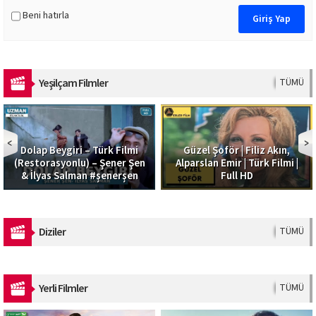
Beni hatırla
Yeşilçam Filmler
TÜMÜ
Dolap Beygiri – Türk Filmi
Güzel Şoför | Filiz Akın,
(Restorasyonlu) – Şener Şen
Alparslan Emir | Türk Filmi |
& İlyas Salman #şenerşen
Full HD
Diziler
TÜMÜ
Yerli Filmler
TÜMÜ