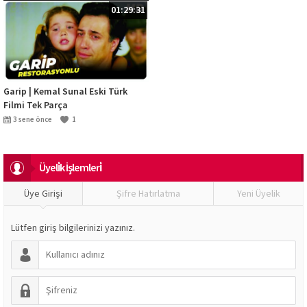
01:29:31
Garip | Kemal Sunal Eski Türk
Filmi Tek Parça
3 sene önce
1
Üyeli̇k İşlemleri̇
Üye Girişi
Şifre Hatırlatma
Yeni Üyelik
Lütfen giriş bilgilerinizi yazınız.