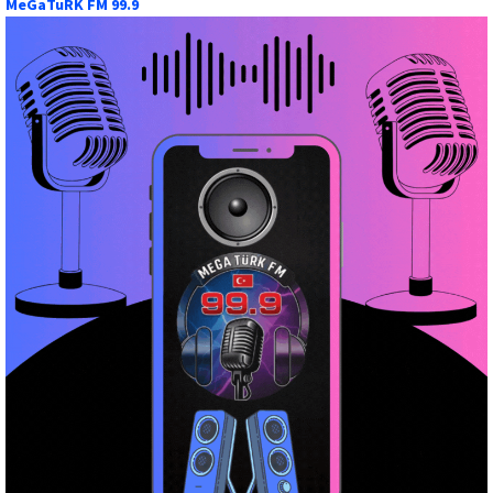
MeGaTuRK FM 99.9