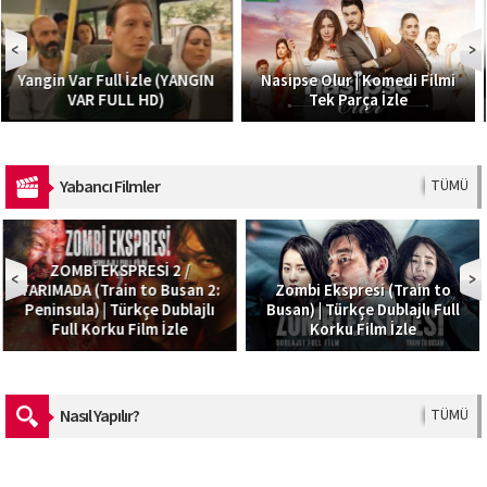
Sonsuza Dek Nedime I Tür
N
Nasipse Olur | Komedi Filmi
Komedi,Romantik Filmi H
Tek Parça İzle
İzle
Yabancı Filmler
TÜMÜ
2:
Zombi Ekspresi (Train to
Ateş Yağmuru – Skyfire |
ı
Busan) | Türkçe Dublajlı Full
Türkçe Dublaj Macera Filmi 
Korku Film İzle
– MovieBox
Nasıl Yapılır?
TÜMÜ