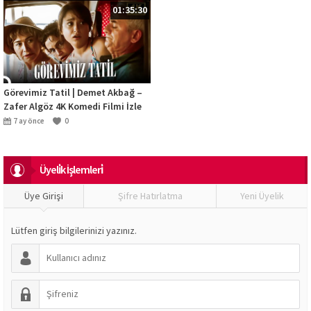
01:35:30
Görevimiz Tatil | Demet Akbağ –
Zafer Algöz 4K Komedi Filmi İzle
7 ay önce
0
Üyeli̇k İşlemleri̇
Üye Girişi
Şifre Hatırlatma
Yeni Üyelik
Lütfen giriş bilgilerinizi yazınız.