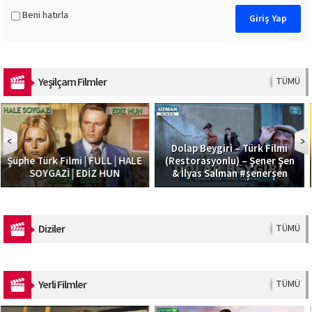
Beni hatırla
Yeşilçam Filmler
TÜMÜ
Dolap Beygiri – Türk Filmi
Güzel Şoför | Filiz Akın,
LE
(Restorasyonlu) – Şener Şen
Alparslan Emir | Türk Filmi |
& İlyas Salman #şenerşen
Full HD
Diziler
TÜMÜ
Yerli Filmler
TÜMÜ