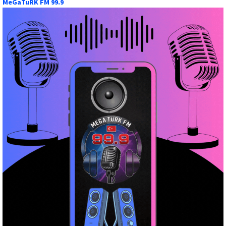
MeGaTuRK FM 99.9