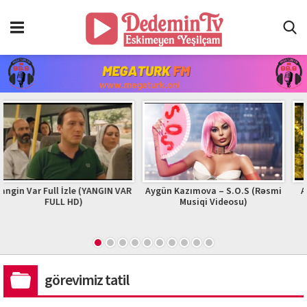
AR
Aygün Kazımova – S.O.S (Rəsmi
Adam | Zhurek | Official Video
Musiqi Videosu)
2023 #adam #zhurek
görevimiz tatil