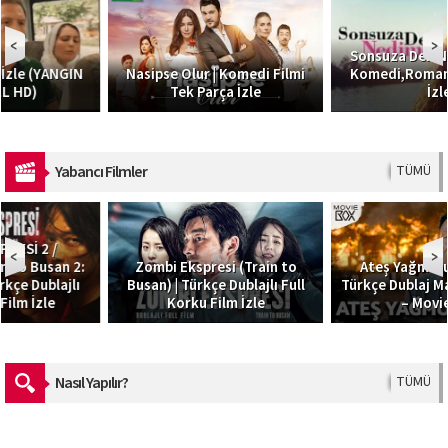
Sonsuza Dek Nedime I Türk
Nasipse Olur | Komedi Filmi
Komedi,Romantik Filmi HD
Tek Parça İzle
İzle
Yabancı Filmler
TÜMÜ
Zombi Ekspresi (Train to
Ateş Yağmuru – Skyfire |
Busan) | Türkçe Dublajlı Full
Türkçe Dublaj Macera Filmi 4K
Korku Film İzle
– MovieBox
Nasıl Yapılır?
TÜMÜ