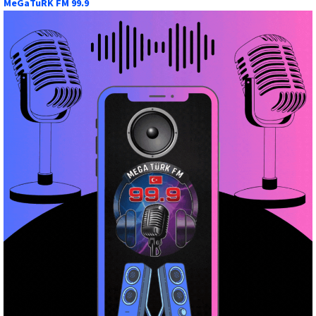
MeGaTuRK FM 99.9