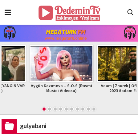
Aygün Kazımova – S.O.S (Rəsmi
Adam | Zhurek | Official Video
Musiqi Videosu)
2023 #adam #zhurek
gulyabani