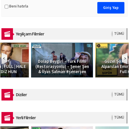
Beni hatırla
Yeşilçam Filmler
TÜMÜ
Dolap Beygiri – Türk Filmi
Güzel Şoför | Filiz Akın,
(Restorasyonlu) – Şener Şen
Alparslan Emir | Türk Filmi |
& İlyas Salman #şenerşen
Full HD
Diziler
TÜMÜ
Yerli Filmler
TÜMÜ