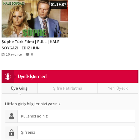
01:19:07
Şüphe Türk Filmi | FULL | HALE
SOYGAZİ | EDİZ HUN
10 ay önce
0
Üyeli̇k İşlemleri̇
Üye Girişi
Şifre Hatırlatma
Yeni Üyelik
Lütfen giriş bilgilerinizi yazınız.