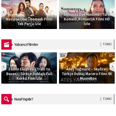
Sonsuza Dek Nedime I Türk
Nasipse Olur | Komedi Filmi
Komedi,Romantik Filmi HD
Tek Parça İzle
İzle
Yabancı Filmler
TÜMÜ
Zombi Ekspresi (Train to
Ateş Yağmuru – Skyfire |
Busan) | Türkçe Dublajlı Full
Türkçe Dublaj Macera Filmi 4K
Korku Film İzle
– MovieBox
Nasıl Yapılır?
TÜMÜ