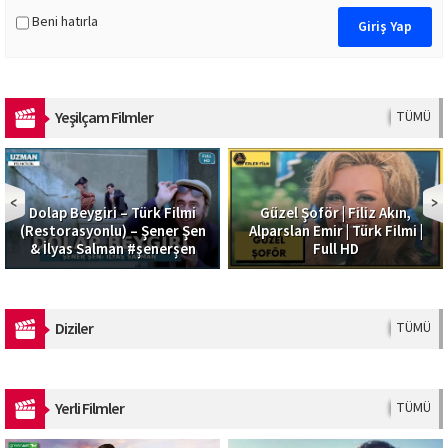
Beni hatırla
Yeşilçam Filmler
TÜMÜ
Dolap Beygiri – Türk Filmi
Güzel Şoför | Filiz Akın,
(Restorasyonlu) – Şener Şen
Alparslan Emir | Türk Filmi |
& İlyas Salman #şenerşen
Full HD
Diziler
TÜMÜ
Yerli Filmler
TÜMÜ