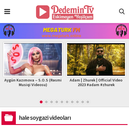
Aygün Kazımova – S.O.S (Rəsmi
Adam | Zhurek | Official Video
Musiqi Videosu)
2023 #adam #zhurek
hale soygazi videoları