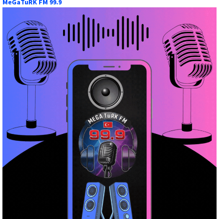
MeGaTuRK FM 99.9