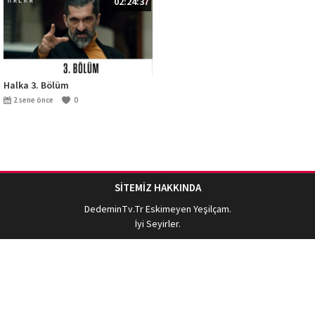
02:24:37
Halka 3. Bölüm
2 sene önce
0
SİTEMİZ HAKKINDA
DedeminTv.Tr
Eskimeyen Yeşilçam.
İyi Seyirler.