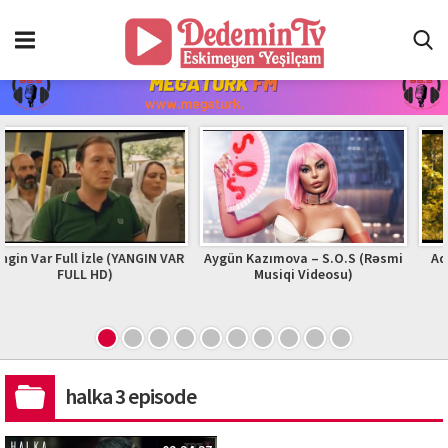
Full İzle (YANGIN VAR
Aygün Kazımova – S.O.S (Rəsmi
Adam | Zhure
FULL HD)
Musiqi Videosu)
2023 #
halka 3 episode