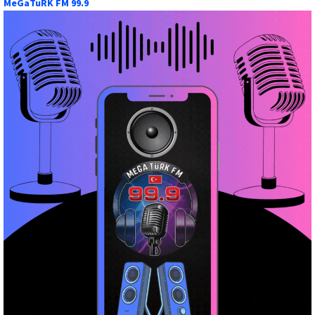
MeGaTuRK FM 99.9