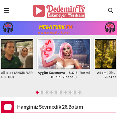
R
Aygün Kazımova – S.O.S (Rəsmi
Adam | Zhurek | Official Video
Musiqi Videosu)
2023 #adam #zhurek
Hangimiz Sevmedik 26.Bölüm