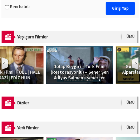
Beni hatırla
Yeşilçam Filmler
TÜMÜ
Dolap Beygiri – Türk Filmi
Güzel Şoför | Filiz Akın,
(Restorasyonlu) – Şener Şen
Alparslan Emir | Türk Filmi |
& İlyas Salman #şenerşen
Full HD
Diziler
TÜMÜ
Yerli Filmler
TÜMÜ