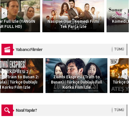
Sonsuza Dek Nedime I Türk
Nasipse Olur | Komedi Filmi
Komedi,Romantik Filmi HD
Tek Parça İzle
İzle
Yabancı Filmler
TÜMÜ
Zombi Ekspresi (Train to
Ateş Yağmuru – Skyfire |
Busan) | Türkçe Dublajlı Full
Türkçe Dublaj Macera Filmi 4K
Korku Film İzle
– MovieBox
Nasıl Yapılır?
TÜMÜ