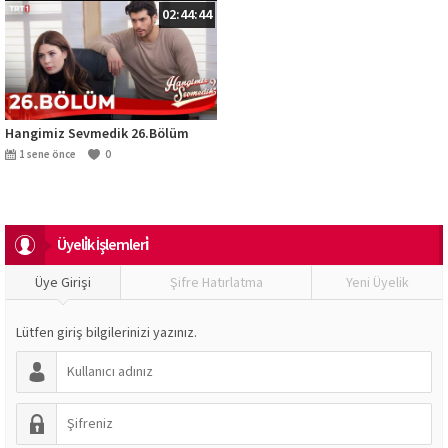
02:44:44
Hangimiz Sevmedik 26.Bölüm
1 sene önce
0
Üyeli̇k İşlemleri̇
Üye Girişi
Şifre Hatırlatma
Yeni Üyelik
Lütfen giriş bilgilerinizi yazınız.