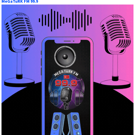
MeGaTuRK FM 99.9