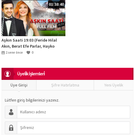
01:38:40
Aşkın Saati 19:03 (Feride Hilal
Akın, Berat Efe Parlar, Hayko
Cepkin) | Yerli Komedi Filmi
2 sene önce
0
Üyeli̇k İşlemleri̇
Üye Girişi
Şifre Hatırlatma
Yeni Üyelik
Lütfen giriş bilgilerinizi yazınız.