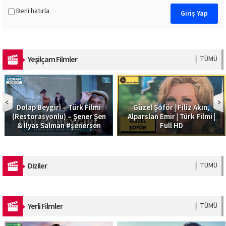
Beni hatırla
Yeşilçam Filmler
TÜMÜ
Dolap Beygiri – Türk Filmi
Güzel Şoför | Filiz Akın,
(Restorasyonlu) – Şener Şen
Alparslan Emir | Türk Filmi |
& İlyas Salman #şenerşen
Full HD
Diziler
TÜMÜ
Yerli Filmler
TÜMÜ