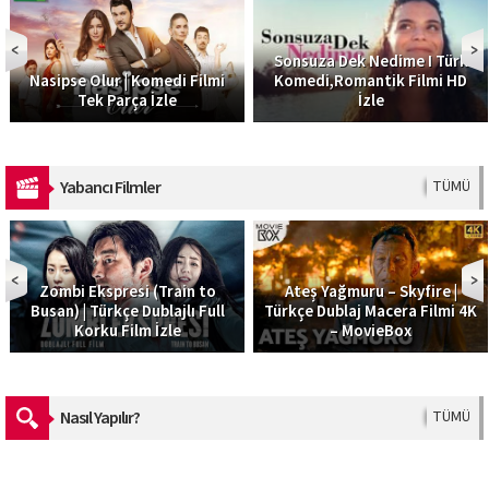
Sonsuza Dek Nedime I Türk
Nasipse Olur | Komedi Filmi
Komedi,Romantik Filmi HD
Tek Parça İzle
İzle
Yabancı Filmler
TÜMÜ
Zombi Ekspresi (Train to
Ateş Yağmuru – Skyfire |
Busan) | Türkçe Dublajlı Full
Türkçe Dublaj Macera Filmi 4K
Korku Film İzle
– MovieBox
Nasıl Yapılır?
TÜMÜ