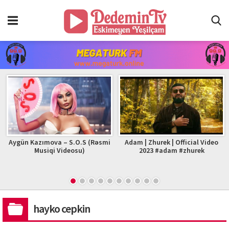
Aygün Kazımova – S.O.S (Rəsmi
Adam | Zhurek | Official Video
Musiqi Videosu)
2023 #adam #zhurek
hayko cepkin