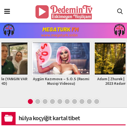
NGIN VAR
Aygün Kazımova – S.O.S (Rəsmi
Adam | Zhurek | Official 
Musiqi Videosu)
2023 #adam #zhure
hülya koçyiğit kartal tibet