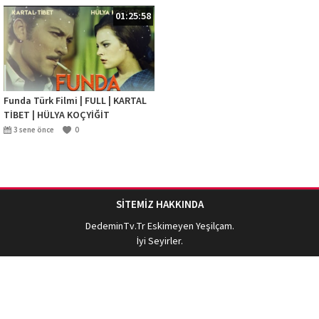
01:25:58
Funda Türk Filmi | FULL | KARTAL
TİBET | HÜLYA KOÇYİĞİT
3 sene önce
0
SİTEMİZ HAKKINDA
DedeminTv.Tr
Eskimeyen Yeşilçam.
İyi Seyirler.