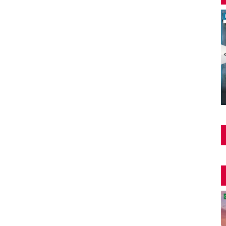
Şüphe Türk Filmi | FULL | HALE SOYGAZİ | EDİZ
HUN