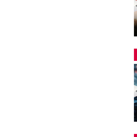
Yangin Var Full İzle (YANGIN VAR FULL HD)
ZOMBİ EKSPRESİ 2 / YARIMADA (Train to Busan 2:
Peninsula) | Türkçe Dublajlı Full Korku Film İzle