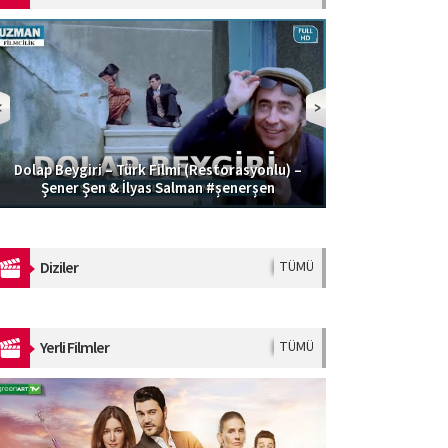
Dolap Beygiri – Türk Filmi (Restorasyonlu) –
Güzel Şoför | 
Şener Şen & İlyas Salman #şenerşen
Diziler
TÜMÜ
Yerli Filmler
TÜMÜ