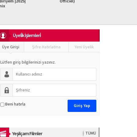
iriyem |2025|
Officiel)
Do It F
mix
Üyeli̇k İşlemleri̇
Üye Girişi
Şifre Hatırlatma
Yeni Üyelik
Lütfen giriş bilgilerinizi yazınız.
Beni hatırla
Yeşilçam Filmler
TÜMÜ