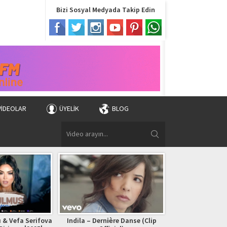
Bizi Sosyal Medyada Takip Edin
VIDEOLAR
ÜYELIK
BLOG
 & Vefa Serifova
Indila – Dernière Danse (Clip
Bryan Adams – (Ev