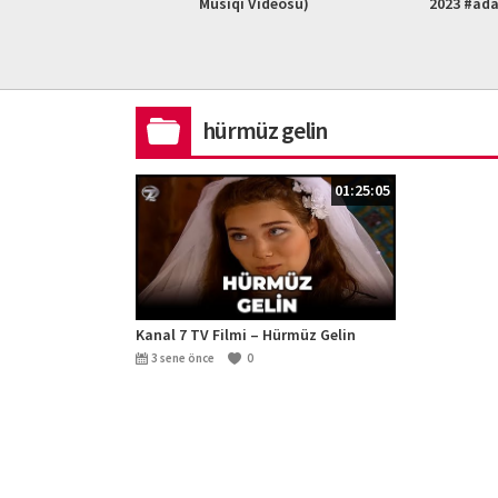
L HD)
Musiqi Videosu)
2023 #ad
hürmüz gelin
01:25:05
Kanal 7 TV Filmi – Hürmüz Gelin
3 sene önce
0