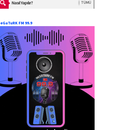
Nasıl Yapılır?
TÜMÜ
eGaTuRK FM 99.9