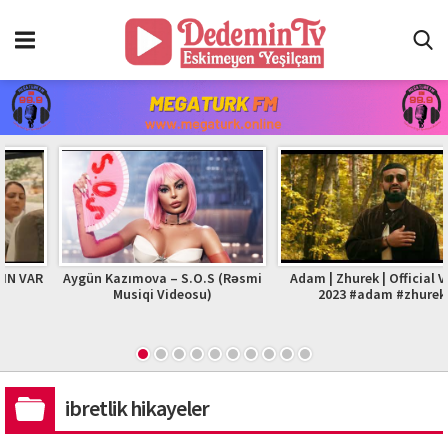
Aygün Kazımova – S.O.S (Rəsmi
Adam | Zhurek | Official Video
Musiqi Videosu)
2023 #adam #zhurek
ibretlik hikayeler