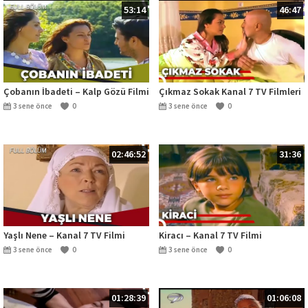
53:14
46:47
Çobanın İbadeti – Kalp Gözü Filmi
Çıkmaz Sokak Kanal 7 TV Filmleri
3 sene önce
0
3 sene önce
0
02:46:52
31:36
Yaşlı Nene – Kanal 7 TV Filmi
Kiracı – Kanal 7 TV Filmi
3 sene önce
0
3 sene önce
0
01:28:39
01:06:08