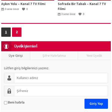
Aşkın Yolu – Kanal 7 TV Filmi
Sofrada Bir Tabak – Kanal 7 TV
Filmi
3 sene önce
0
3 sene önce
0
1
2
Üyeli̇k İşlemleri̇
Üye Girişi
Şifre Hatırlatma
Yeni Üyelik
Lütfen giriş bilgilerinizi yazınız.
Beni hatırla