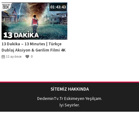
01:43:43
13 Dakika – 13 Minutes | Türkçe
Dublaj Aksiyon & Gerilim Filmi 4K
11 ay önce
0
SİTEMİZ HAKKINDA
DedeminTv.Tr
Eskimeyen Yeşilçam.
İyi Seyirler.