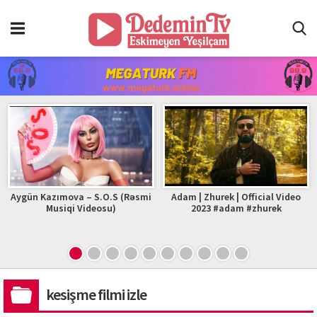
Aygün Kazımova – S.O.S (Rəsmi
Adam | Zhurek | Official Video
Musiqi Videosu)
2023 #adam #zhurek
kesişme filmi izle