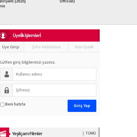
iriyem |2025|
Officiel)
Do It F
mix
Üyeli̇k İşlemleri̇
Üye Girişi
Şifre Hatırlatma
Yeni Üyelik
Lütfen giriş bilgilerinizi yazınız.
Beni hatırla
Yeşilçam Filmler
TÜMÜ