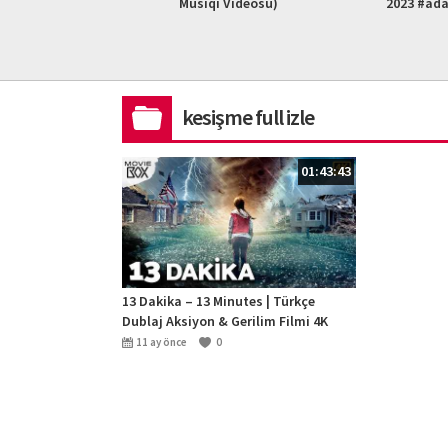
L HD)
Musiqi Videosu)
2023 #ad
kesişme full izle
01:43:43
13 Dakika – 13 Minutes | Türkçe
Dublaj Aksiyon & Gerilim Filmi 4K
11 ay önce
0