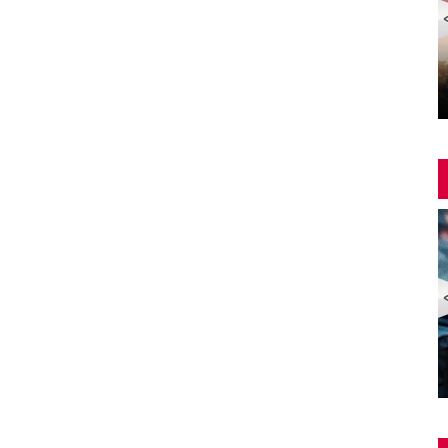
Yangin Var Full İzle (YANGIN VAR FULL HD)
ZOMBİ EKSPRESİ 2 / YARIMADA (Train to Busan 2:
Peninsula) | Türkçe Dublajlı Full Korku Film İzle