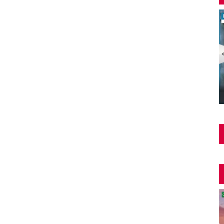
Şüphe Türk Filmi | FULL | HALE SOYGAZİ | EDİZ
HUN