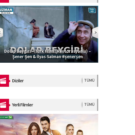
Dolap Beygiri – Türk Filmi (Restorasyonlu) –
Güzel Şoför | 
Şener Şen & İlyas Salman #şenerşen
Diziler
TÜMÜ
Yerli Filmler
TÜMÜ