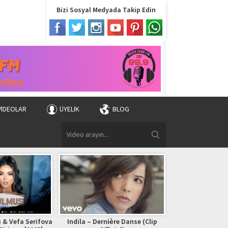
Bizi Sosyal Medyada Takip Edin
VIDEOLAR
ÜYELIK
BLOG
 & Vefa Serifova
Indila – Dernière Danse (Clip
Bryan Adams – (Ev