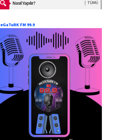
Nasıl Yapılır?
TÜMÜ
eGaTuRK FM 99.9